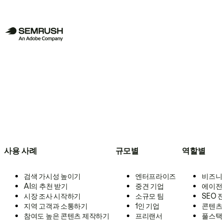
사용 사례
규모별
역할별
검색 가시성 높이기
엔터프라이즈
비즈니
AI의 추천 받기
중견 기업
에이전
시장 조사 시작하기
소규모 팀
SEO
지역 고객과 소통하기
1인 기업
콘텐츠
참여도 높은 콘텐츠 제작하기
프리랜서
풀스택