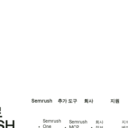
Semrush
추가 도구
회사
지원
로
SH
Semrush
Semrush
회사
지
One
MCP
정보
베