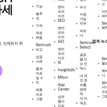
스
하세
기능
엔터
뉴스
프라
아
솔루
지원
이즈
데
션
가능
SEO
직무
Se
가격
엔터
AP
파트
프라
무료
너
이즈
체험
업계 뉴
AIO
Semrush
. 언제든지 취
Semrush
Select
엔터
비교
프라
글로
성공
이즈
Se
벌 이
사례
SI
블
슈 인
덱스
통계
Insights24
웨
자료
나
내 개
Mfour
및 수
인 정
치
앰
App
보를
서
Center
판매
제휴
프
하
프로
그
상위
지 마
그램
웹사
세요
이트