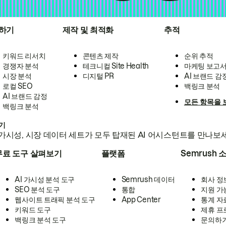
하기
제작 및 최적화
추적
키워드 리서치
콘텐츠 제작
순위 추적
경쟁자 분석
테크니컬 Site Health
마케팅 보고
시장 분석
디지털 PR
AI 브랜드 감
로컬 SEO
백링크 분석
AI 브랜드 감정
모든 항목을 
백링크 분석
하기
가시성, 시장 데이터 세트가 모두 탑재된 AI 어시스턴트를 만나보
무료 도구 살펴보기
플랫폼
Semrush 
AI 가시성 분석 도구
Semrush 데이터
회사 정
SEO 분석 도구
통합
지원 가
웹사이트 트래픽 분석 도구
App Center
통계 자
키워드 도구
제휴 프
백링크 분석 도구
문의하