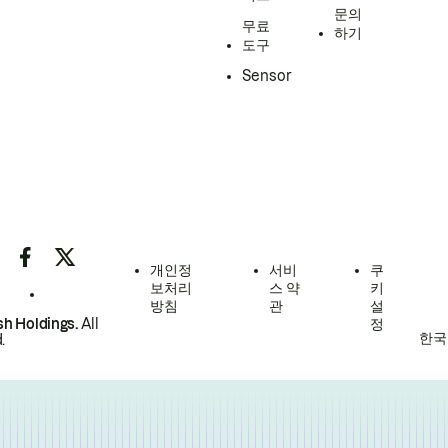
문의
무료
하기
도구
Sensor
개인정
서비
쿠
보처리
스 약
키
방침
관
설
h Holdings.
All
정
한국
.