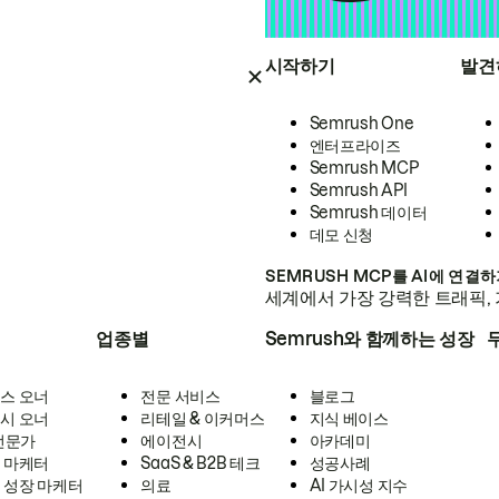
시작하기
발견
Semrush One
엔터프라이즈
Semrush MCP
Semrush API
Semrush 데이터
데모 신청
SEMRUSH MCP를 AI에 연결
세계에서 가장 강력한 트래픽, 
업종별
Semrush와 함께하는 성장
스 오너
전문 서비스
블로그
시 오너
리테일 & 이커머스
지식 베이스
 전문가
에이전시
아카데미
 마케터
SaaS & B2B 테크
성공사례
 성장 마케터
의료
AI 가시성 지수