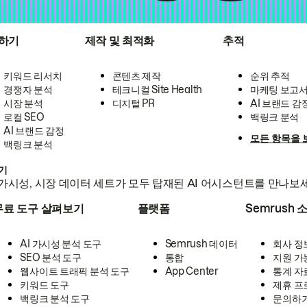
하기
제작 및 최적화
추적
키워드 리서치
콘텐츠 제작
순위 추적
경쟁자 분석
테크니컬 Site Health
마케팅 보고
시장 분석
디지털 PR
AI 브랜드 감
로컬 SEO
백링크 분석
AI 브랜드 감정
모든 항목을 
백링크 분석
하기
가시성, 시장 데이터 세트가 모두 탑재된 AI 어시스턴트를 만나보
무료 도구 살펴보기
플랫폼
Semrush 
AI 가시성 분석 도구
Semrush 데이터
회사 정
SEO 분석 도구
통합
지원 가
웹사이트 트래픽 분석 도구
App Center
통계 자
키워드 도구
제휴 프
백링크 분석 도구
문의하