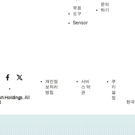
문의
무료
하기
도구
Sensor
개인정
서비
쿠
보처리
스 약
키
방침
관
설
h Holdings.
All
정
한국
.