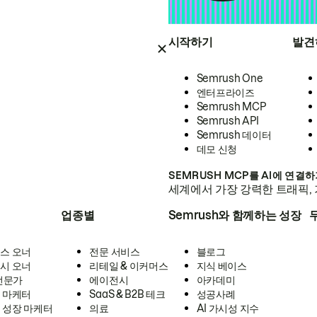
시작하기
발견
Semrush One
엔터프라이즈
Semrush MCP
Semrush API
Semrush 데이터
데모 신청
SEMRUSH MCP를 AI에 연결
세계에서 가장 강력한 트래픽, 
업종별
Semrush와 함께하는 성장
스 오너
전문 서비스
블로그
시 오너
리테일 & 이커머스
지식 베이스
 전문가
에이전시
아카데미
 마케터
SaaS & B2B 테크
성공사례
 성장 마케터
의료
AI 가시성 지수