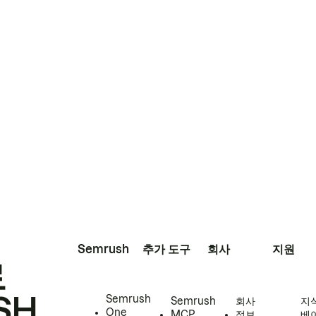
Semrush
추가 도구
회사
지원
로
SH
Semrush
Semrush
회사
지
One
MCP
정보
베