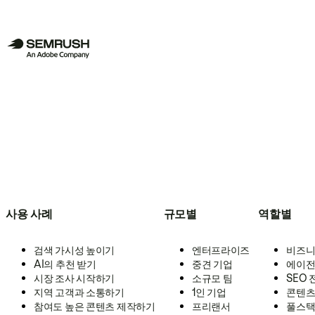
사용 사례
규모별
역할별
검색 가시성 높이기
엔터프라이즈
비즈니
AI의 추천 받기
중견 기업
에이전
시장 조사 시작하기
소규모 팀
SEO
지역 고객과 소통하기
1인 기업
콘텐츠
참여도 높은 콘텐츠 제작하기
프리랜서
풀스택