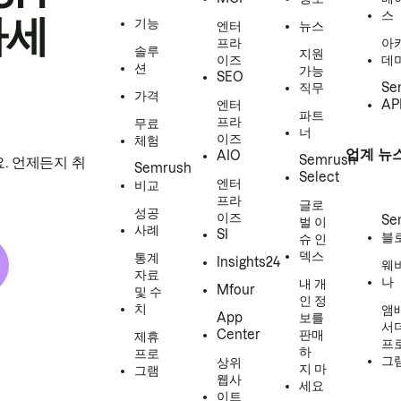
스
하세
기능
엔터
뉴스
프라
아
솔루
지원
이즈
데
션
가능
SEO
직무
Se
가격
엔터
AP
파트
프라
무료
너
이즈
체험
업계 뉴
AIO
Semrush
. 언제든지 취
Semrush
Select
엔터
비교
프라
글로
성공
이즈
Se
벌 이
사례
SI
블
슈 인
덱스
통계
Insights24
웨
자료
나
내 개
Mfour
및 수
인 정
치
앰
App
보를
서
Center
판매
제휴
프
하
프로
그
상위
지 마
그램
웹사
세요
이트