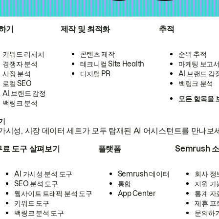
하기
제작 및 최적화
추적
키워드 리서치
콘텐츠 제작
순위 추적
경쟁자 분석
테크니컬 Site Health
마케팅 보고
시장 분석
디지털 PR
AI 브랜드 감
로컬 SEO
백링크 분석
AI 브랜드 감정
모든 항목을 
백링크 분석
하기
가시성, 시장 데이터 세트가 모두 탑재된 AI 어시스턴트를 만나보
무료 도구 살펴보기
플랫폼
Semrush 
AI 가시성 분석 도구
Semrush 데이터
회사 정
SEO 분석 도구
통합
지원 가
웹사이트 트래픽 분석 도구
App Center
통계 자
키워드 도구
제휴 프
백링크 분석 도구
문의하