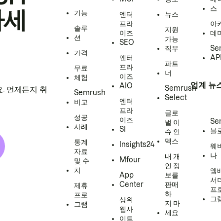
스
하세
기능
엔터
뉴스
프라
아
솔루
지원
이즈
데
션
가능
SEO
직무
Se
가격
엔터
AP
파트
프라
무료
너
이즈
체험
업계 뉴
AIO
Semrush
. 언제든지 취
Semrush
Select
엔터
비교
프라
글로
성공
이즈
Se
벌 이
사례
SI
블
슈 인
덱스
통계
Insights24
웨
자료
나
내 개
Mfour
및 수
인 정
치
앰
App
보를
서
Center
판매
제휴
프
하
프로
그
상위
지 마
그램
웹사
세요
이트