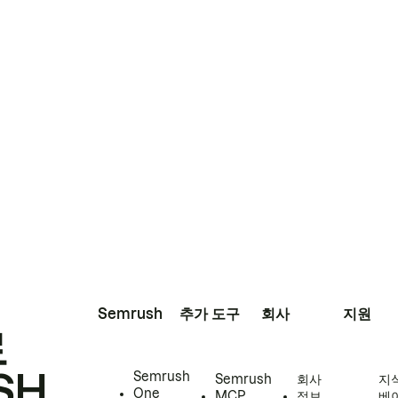
Semrush
추가 도구
회사
지원
로
SH
Semrush
Semrush
회사
지
One
MCP
정보
베