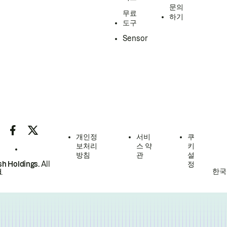
문의
무료
하기
도구
Sensor
개인정
서비
쿠
보처리
스 약
키
방침
관
설
h Holdings.
All
정
한국
.