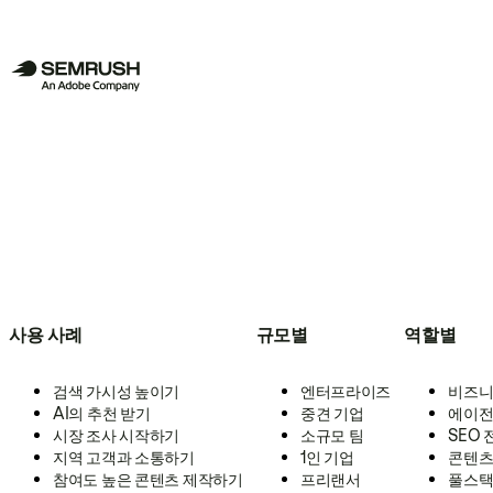
사용 사례
규모별
역할별
검색 가시성 높이기
엔터프라이즈
비즈니
AI의 추천 받기
중견 기업
에이전
시장 조사 시작하기
소규모 팀
SEO
지역 고객과 소통하기
1인 기업
콘텐츠
참여도 높은 콘텐츠 제작하기
프리랜서
풀스택