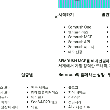
시작하기
발견
Semrush One
엔터프라이즈
Semrush MCP
Semrush API
Semrush 데이터
데모 신청
SEMRUSH MCP를 AI에 연결
세계에서 가장 강력한 트래픽, 
업종별
Semrush와 함께하는 성장
스 오너
전문 서비스
블로그
시 오너
리테일 & 이커머스
지식 베이스
 전문가
에이전시
아카데미
 마케터
SaaS & B2B 테크
성공사례
 성장 마케터
의료
AI 가시성 지수