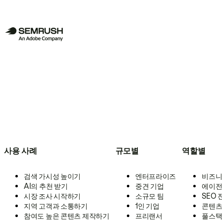
사용 사례
규모별
역할별
검색 가시성 높이기
엔터프라이즈
비즈니
AI의 추천 받기
중견 기업
에이전
시장 조사 시작하기
소규모 팀
SEO
지역 고객과 소통하기
1인 기업
콘텐츠
참여도 높은 콘텐츠 제작하기
프리랜서
풀스택