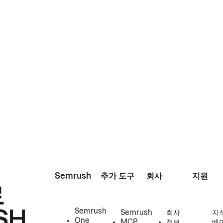
Semrush
추가 도구
회사
지원
로
SH
Semrush
Semrush
회사
지
One
MCP
정보
베