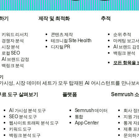
하기
제작 및 최적화
추적
키워드 리서치
콘텐츠 제작
순위 추적
경쟁자 분석
테크니컬 Site Health
마케팅 보고
시장 분석
디지털 PR
AI 브랜드 감
로컬 SEO
백링크 분석
AI 브랜드 감정
모든 항목을 
백링크 분석
하기
가시성, 시장 데이터 세트가 모두 탑재된 AI 어시스턴트를 만나보
무료 도구 살펴보기
플랫폼
Semrush 
AI 가시성 분석 도구
Semrush 데이터
회사 정
SEO 분석 도구
통합
지원 가
웹사이트 트래픽 분석 도구
App Center
통계 자
키워드 도구
제휴 프
백링크 분석 도구
문의하