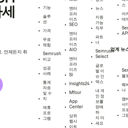
스
하세
기능
엔터
뉴스
프라
아
솔루
지원
이즈
데
션
가능
SEO
직무
Se
가격
엔터
AP
파트
프라
무료
너
이즈
체험
업계 뉴
AIO
Semrush
. 언제든지 취
Semrush
Select
엔터
비교
프라
글로
성공
이즈
Se
벌 이
사례
SI
블
슈 인
덱스
통계
Insights24
웨
자료
나
내 개
Mfour
및 수
인 정
치
앰
App
보를
서
Center
판매
제휴
프
하
프로
그
상위
지 마
그램
웹사
세요
이트