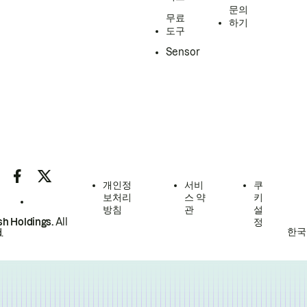
문의
무료
하기
도구
Sensor
개인정
서비
쿠
보처리
스 약
키
방침
관
설
h Holdings.
All
정
한국
.