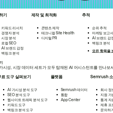
하기
제작 및 최적화
추적
키워드 리서치
콘텐츠 제작
순위 추적
경쟁자 분석
테크니컬 Site Health
마케팅 보고
시장 분석
디지털 PR
AI 브랜드 감
로컬 SEO
백링크 분석
AI 브랜드 감정
모든 항목을 
백링크 분석
하기
가시성, 시장 데이터 세트가 모두 탑재된 AI 어시스턴트를 만나보
무료 도구 살펴보기
플랫폼
Semrush 
AI 가시성 분석 도구
Semrush 데이터
회사 정
SEO 분석 도구
통합
지원 가
웹사이트 트래픽 분석 도구
App Center
통계 자
키워드 도구
제휴 프
백링크 분석 도구
문의하