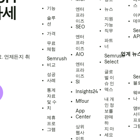
스
하세
기능
엔터
뉴스
프라
아
솔루
지원
이즈
데
션
가능
SEO
직무
Se
가격
엔터
AP
파트
프라
무료
너
이즈
체험
업계 뉴
AIO
Semrush
. 언제든지 취
Semrush
Select
엔터
비교
프라
글로
성공
이즈
Se
벌 이
사례
SI
블
슈 인
덱스
통계
Insights24
웨
자료
나
내 개
Mfour
및 수
인 정
치
앰
App
보를
서
Center
판매
제휴
프
하
프로
그
상위
지 마
그램
웹사
세요
이트