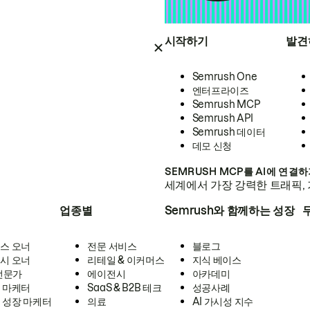
시작하기
발견
Semrush One
엔터프라이즈
Semrush MCP
Semrush API
Semrush 데이터
데모 신청
SEMRUSH MCP를 AI에 연결
세계에서 가장 강력한 트래픽, 
업종별
Semrush와 함께하는 성장
스 오너
전문 서비스
블로그
시 오너
리테일 & 이커머스
지식 베이스
 전문가
에이전시
아카데미
 마케터
SaaS & B2B 테크
성공사례
 성장 마케터
의료
AI 가시성 지수