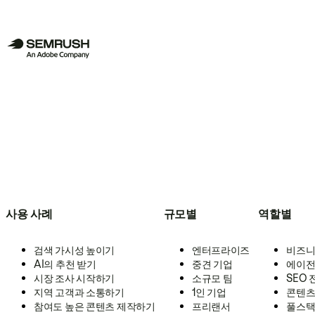
사용 사례
규모별
역할별
검색 가시성 높이기
엔터프라이즈
비즈니
AI의 추천 받기
중견 기업
에이전
시장 조사 시작하기
소규모 팀
SEO
지역 고객과 소통하기
1인 기업
콘텐츠
참여도 높은 콘텐츠 제작하기
프리랜서
풀스택