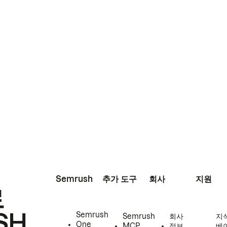
Semrush
추가 도구
회사
지원
로
SH
Semrush
Semrush
회사
지
One
MCP
정보
베