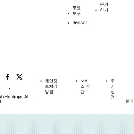
문의
무료
하기
도구
Sensor
개인정
서비
쿠
보처리
스 약
키
방침
관
설
h Holdings.
All
정
한국
.