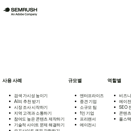
사용 사례
규모별
역할별
검색 가시성 높이기
엔터프라이즈
비즈니
AI의 추천 받기
중견 기업
에이전
시장 조사 시작하기
소규모 팀
SEO
지역 고객과 소통하기
1인 기업
콘텐츠
참여도 높은 콘텐츠 제작하기
프리랜서
풀스택
기술적 사이트 문제 해결하기
에이전시
오프사이트 권위 강화하기