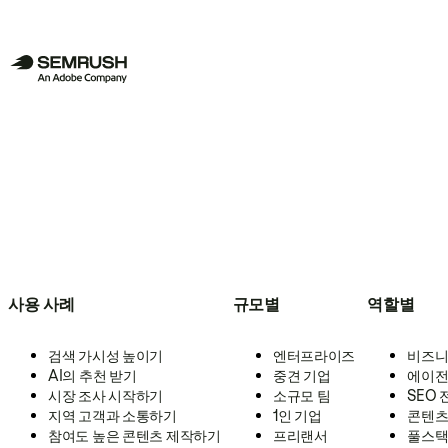
사용 사례
규모별
역할별
검색 가시성 높이기
엔터프라이즈
비즈니
AI의 추천 받기
중견 기업
에이전
시장 조사 시작하기
소규모 팀
SEO
지역 고객과 소통하기
1인 기업
콘텐츠
참여도 높은 콘텐츠 제작하기
프리랜서
풀스택