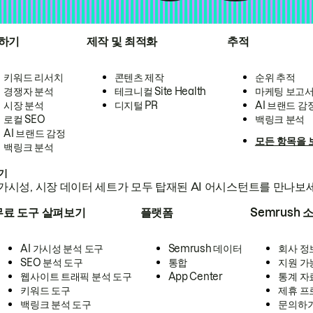
하기
제작 및 최적화
추적
키워드 리서치
콘텐츠 제작
순위 추적
경쟁자 분석
테크니컬 Site Health
마케팅 보고
시장 분석
디지털 PR
AI 브랜드 감
로컬 SEO
백링크 분석
AI 브랜드 감정
모든 항목을 
백링크 분석
하기
가시성, 시장 데이터 세트가 모두 탑재된 AI 어시스턴트를 만나보
무료 도구 살펴보기
플랫폼
Semrush 
AI 가시성 분석 도구
Semrush 데이터
회사 정
SEO 분석 도구
통합
지원 가
웹사이트 트래픽 분석 도구
App Center
통계 자
키워드 도구
제휴 프
백링크 분석 도구
문의하