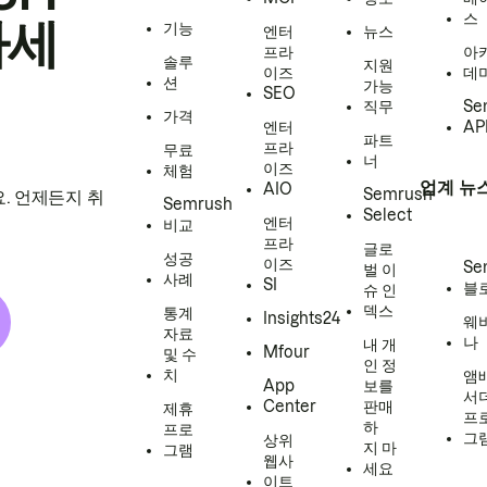
스
하세
기능
엔터
뉴스
프라
아
솔루
지원
이즈
데
션
가능
SEO
직무
Se
가격
엔터
AP
파트
프라
무료
너
이즈
체험
업계 뉴
AIO
Semrush
. 언제든지 취
Semrush
Select
엔터
비교
프라
글로
성공
이즈
Se
벌 이
사례
SI
블
슈 인
덱스
통계
Insights24
웨
자료
나
내 개
Mfour
및 수
인 정
치
앰
App
보를
서
Center
판매
제휴
프
하
프로
그
상위
지 마
그램
웹사
세요
이트