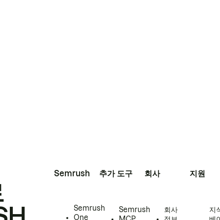
Semrush
추가 도구
회사
지원
로
SH
Semrush
Semrush
회사
지
One
MCP
정보
베