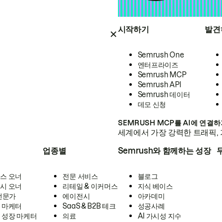
시작하기
발견
Semrush One
엔터프라이즈
Semrush MCP
Semrush API
Semrush 데이터
데모 신청
SEMRUSH MCP를 AI에 연결
세계에서 가장 강력한 트래픽, 
업종별
Semrush와 함께하는 성장
스 오너
전문 서비스
블로그
시 오너
리테일 & 이커머스
지식 베이스
 전문가
에이전시
아카데미
 마케터
SaaS & B2B 테크
성공사례
 성장 마케터
의료
AI 가시성 지수