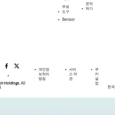
문의
무료
하기
도구
Sensor
개인정
서비
쿠
보처리
스 약
키
방침
관
설
h Holdings.
All
정
한국
.