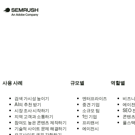
사용 사례
규모별
역할별
검색 가시성 높이기
엔터프라이즈
비즈니
AI의 추천 받기
중견 기업
에이전
시장 조사 시작하기
소규모 팀
SEO
지역 고객과 소통하기
1인 기업
콘텐츠
참여도 높은 콘텐츠 제작하기
프리랜서
풀스택
기술적 사이트 문제 해결하기
에이전시
오프사이트 권위 강화하기