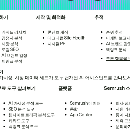
하기
제작 및 최적화
추적
키워드 리서치
콘텐츠 제작
순위 추적
경쟁자 분석
테크니컬 Site Health
마케팅 보고
시장 분석
디지털 PR
AI 브랜드 감
로컬 SEO
백링크 분석
AI 브랜드 감정
모든 항목을 
백링크 분석
하기
가시성, 시장 데이터 세트가 모두 탑재된 AI 어시스턴트를 만나보
무료 도구 살펴보기
플랫폼
Semrush 
AI 가시성 분석 도구
Semrush 데이터
회사 정
SEO 분석 도구
통합
지원 가
웹사이트 트래픽 분석 도구
App Center
통계 자
키워드 도구
제휴 프
백링크 분석 도구
문의하