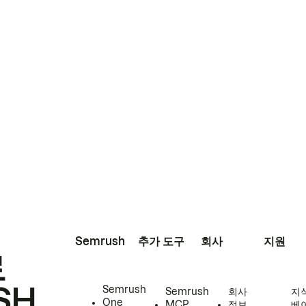
Semrush
추가 도구
회사
지원
로
SH
Semrush
Semrush
회사
지
One
MCP
정보
베