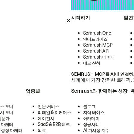
시작하기
발견
Semrush One
엔터프라이즈
Semrush MCP
Semrush API
Semrush 데이터
데모 신청
SEMRUSH MCP를 AI에 연결
세계에서 가장 강력한 트래픽, 
업종별
Semrush와 함께하는 성장
스 오너
전문 서비스
블로그
시 오너
리테일 & 이커머스
지식 베이스
 전문가
에이전시
아카데미
 마케터
SaaS & B2B 테크
성공사례
 성장 마케터
의료
AI 가시성 지수