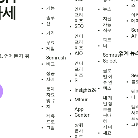
스
하세
기능
엔터
뉴스
프라
아
솔루
지원
이즈
데
션
가능
SEO
직무
Se
가격
엔터
AP
파트
프라
무료
너
이즈
체험
업계 뉴
AIO
Semrush
. 언제든지 취
Semrush
Select
엔터
비교
프라
글로
성공
이즈
Se
벌 이
사례
SI
블
슈 인
덱스
통계
Insights24
웨
자료
나
내 개
Mfour
및 수
인 정
치
앰
App
보를
서
Center
판매
제휴
프
하
프로
그
상위
지 마
그램
웹사
세요
이트