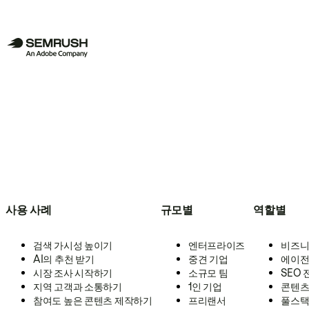
사용 사례
규모별
역할별
검색 가시성 높이기
엔터프라이즈
비즈니
AI의 추천 받기
중견 기업
에이전
시장 조사 시작하기
소규모 팀
SEO
지역 고객과 소통하기
1인 기업
콘텐츠
참여도 높은 콘텐츠 제작하기
프리랜서
풀스택