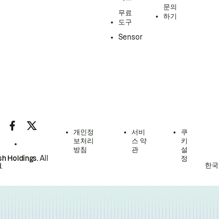
문의
무료
하기
도구
Sensor
개인정
서비
쿠
보처리
스 약
키
방침
관
설
h Holdings.
All
정
한국
.