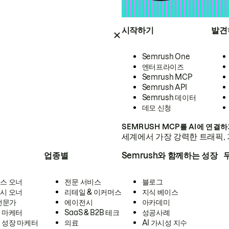
시작하기
발견
Semrush One
엔터프라이즈
Semrush MCP
Semrush API
Semrush 데이터
데모 신청
SEMRUSH MCP를 AI에 연결
세계에서 가장 강력한 트래픽, 
업종별
Semrush와 함께하는 성장
스 오너
전문 서비스
블로그
시 오너
리테일 & 이커머스
지식 베이스
 전문가
에이전시
아카데미
 마케터
SaaS & B2B 테크
성공사례
 성장 마케터
의료
AI 가시성 지수