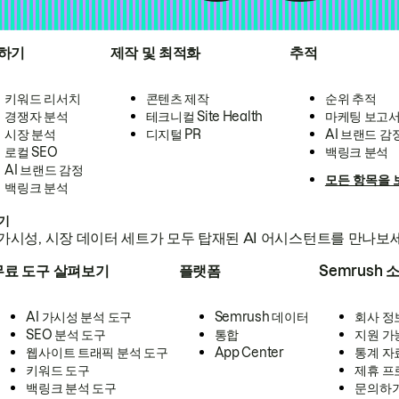
하기
제작 및 최적화
추적
키워드 리서치
콘텐츠 제작
순위 추적
경쟁자 분석
테크니컬 Site Health
마케팅 보고
시장 분석
디지털 PR
AI 브랜드 감
로컬 SEO
백링크 분석
AI 브랜드 감정
모든 항목을 
백링크 분석
하기
가시성, 시장 데이터 세트가 모두 탑재된 AI 어시스턴트를 만나보
무료 도구 살펴보기
플랫폼
Semrush 
AI 가시성 분석 도구
Semrush 데이터
회사 정
SEO 분석 도구
통합
지원 가
웹사이트 트래픽 분석 도구
App Center
통계 자
키워드 도구
제휴 프
백링크 분석 도구
문의하