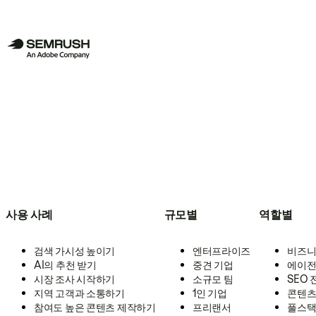
사용 사례
규모별
역할별
검색 가시성 높이기
엔터프라이즈
비즈니
AI의 추천 받기
중견 기업
에이전
시장 조사 시작하기
소규모 팀
SEO
지역 고객과 소통하기
1인 기업
콘텐츠
참여도 높은 콘텐츠 제작하기
프리랜서
풀스택