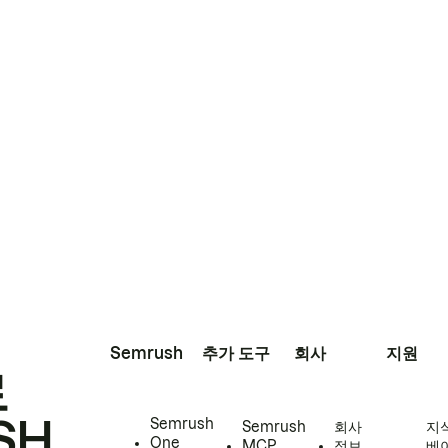
Semrush
추가 도구
회사
지원
로
SH
Semrush
Semrush
회사
지
One
MCP
정보
베