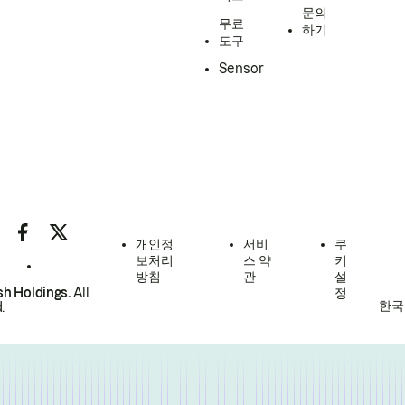
문의
무료
하기
도구
Sensor
개인정
서비
쿠
보처리
스 약
키
방침
관
설
h Holdings.
All
정
한국
.