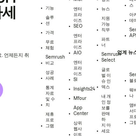
스
하세
기능
엔터
뉴스
프라
아
솔루
지원
이즈
데
션
가능
SEO
직무
Se
가격
엔터
AP
파트
프라
무료
너
이즈
체험
업계 뉴
AIO
Semrush
. 언제든지 취
Semrush
Select
엔터
비교
프라
글로
성공
이즈
Se
벌 이
사례
SI
블
슈 인
덱스
통계
Insights24
웨
자료
나
내 개
Mfour
및 수
인 정
치
앰
App
보를
서
Center
판매
제휴
프
하
프로
그
상위
지 마
그램
웹사
세요
이트