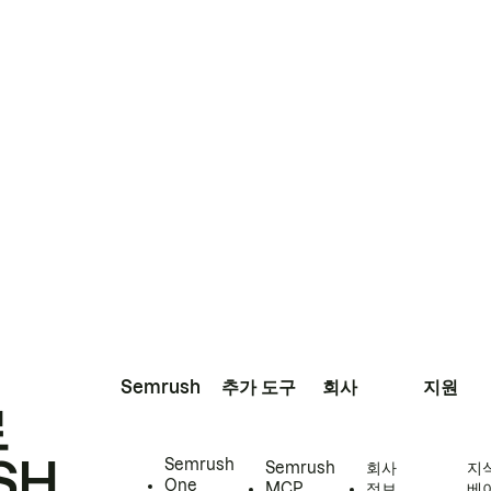
Semrush
추가 도구
회사
지원
로
SH
Semrush
Semrush
회사
지
One
MCP
정보
베