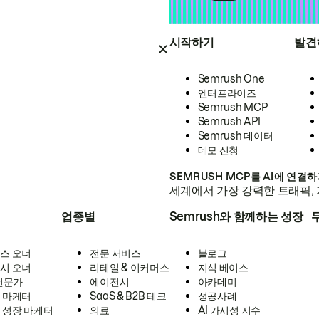
시작하기
발견
Semrush One
엔터프라이즈
Semrush MCP
Semrush API
Semrush 데이터
데모 신청
SEMRUSH MCP를 AI에 연결
세계에서 가장 강력한 트래픽, 
업종별
Semrush와 함께하는 성장
스 오너
전문 서비스
블로그
시 오너
리테일 & 이커머스
지식 베이스
 전문가
에이전시
아카데미
 마케터
SaaS & B2B 테크
성공사례
 성장 마케터
의료
AI 가시성 지수