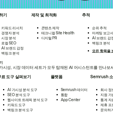
하기
제작 및 최적화
추적
키워드 리서치
콘텐츠 제작
순위 추적
경쟁자 분석
테크니컬 Site Health
마케팅 보고
시장 분석
디지털 PR
AI 브랜드 감
로컬 SEO
백링크 분석
AI 브랜드 감정
모든 항목을 
백링크 분석
하기
가시성, 시장 데이터 세트가 모두 탑재된 AI 어시스턴트를 만나보
무료 도구 살펴보기
플랫폼
Semrush 
AI 가시성 분석 도구
Semrush 데이터
회사 정
SEO 분석 도구
통합
지원 가
웹사이트 트래픽 분석 도구
App Center
통계 자
키워드 도구
제휴 프
백링크 분석 도구
문의하