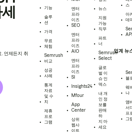
스
하세
기능
엔터
뉴스
프라
아
솔루
지원
이즈
데
션
가능
SEO
직무
Se
가격
엔터
AP
파트
프라
무료
너
이즈
체험
업계 뉴
AIO
Semrush
. 언제든지 취
Semrush
Select
엔터
비교
프라
글로
성공
이즈
Se
벌 이
사례
SI
블
슈 인
덱스
통계
Insights24
웨
자료
나
내 개
Mfour
및 수
인 정
치
앰
App
보를
서
Center
판매
제휴
프
하
프로
그
상위
지 마
그램
웹사
세요
이트