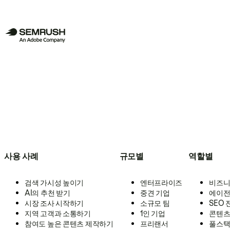
사용 사례
규모별
역할별
검색 가시성 높이기
엔터프라이즈
비즈니
AI의 추천 받기
중견 기업
에이전
시장 조사 시작하기
소규모 팀
SEO
지역 고객과 소통하기
1인 기업
콘텐츠
참여도 높은 콘텐츠 제작하기
프리랜서
풀스택