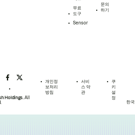
문의
무료
하기
도구
Sensor
개인정
서비
쿠
보처리
스 약
키
방침
관
설
h Holdings.
All
정
한국
.