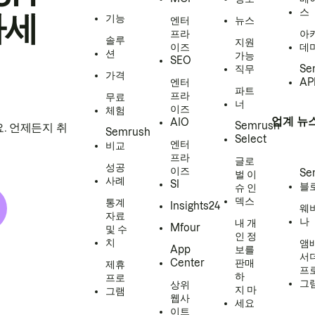
스
하세
기능
엔터
뉴스
프라
아
솔루
지원
이즈
데
션
가능
SEO
직무
Se
가격
엔터
AP
파트
프라
무료
너
이즈
체험
업계 뉴
AIO
Semrush
. 언제든지 취
Semrush
Select
엔터
비교
프라
글로
성공
이즈
Se
벌 이
사례
SI
블
슈 인
덱스
통계
Insights24
웨
자료
나
내 개
Mfour
및 수
인 정
치
앰
App
보를
서
Center
판매
제휴
프
하
프로
그
상위
지 마
그램
웹사
세요
이트