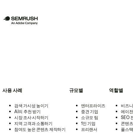
사용 사례
규모별
역할별
검색 가시성 높이기
엔터프라이즈
비즈니
AI의 추천 받기
중견 기업
에이전
시장 조사 시작하기
소규모 팀
SEO
지역 고객과 소통하기
1인 기업
콘텐츠
참여도 높은 콘텐츠 제작하기
프리랜서
풀스택