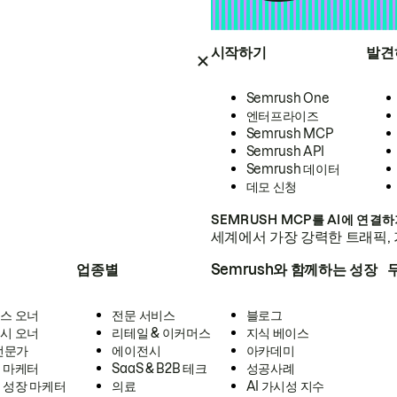
시작하기
발견
Semrush One
엔터프라이즈
Semrush MCP
Semrush API
Semrush 데이터
데모 신청
SEMRUSH MCP를 AI에 연결
세계에서 가장 강력한 트래픽, 
업종별
Semrush와 함께하는 성장
스 오너
전문 서비스
블로그
시 오너
리테일 & 이커머스
지식 베이스
 전문가
에이전시
아카데미
 마케터
SaaS & B2B 테크
성공사례
 성장 마케터
의료
AI 가시성 지수