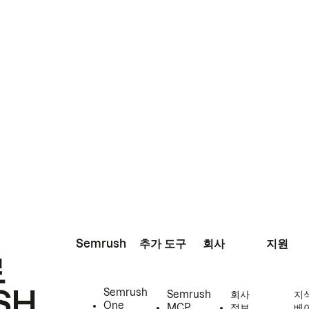
Semrush
추가 도구
회사
지원
로
SH
Semrush
Semrush
회사
지
One
MCP
정보
베