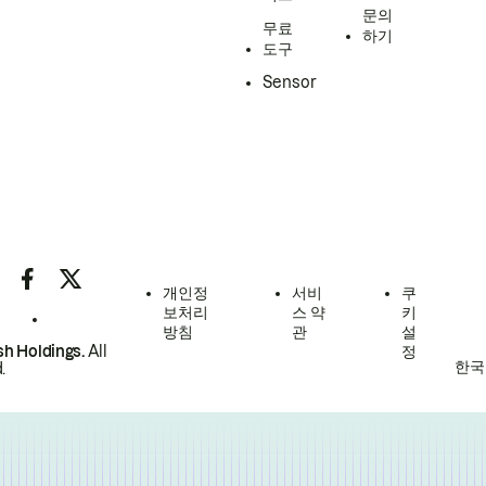
문의
무료
하기
도구
Sensor
개인정
서비
쿠
보처리
스 약
키
방침
관
설
h Holdings.
All
정
한국
.