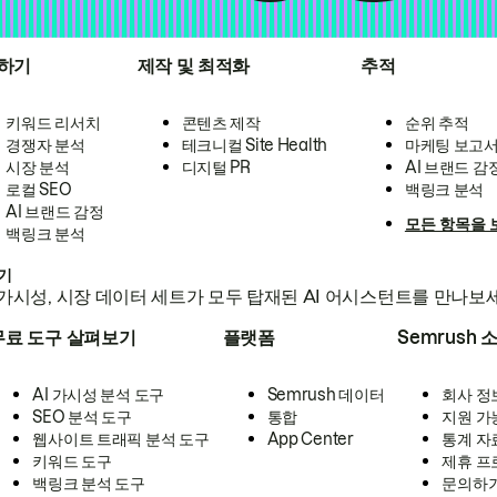
하기
제작 및 최적화
추적
키워드 리서치
콘텐츠 제작
순위 추적
경쟁자 분석
테크니컬 Site Health
마케팅 보고
시장 분석
디지털 PR
AI 브랜드 감
로컬 SEO
백링크 분석
AI 브랜드 감정
모든 항목을 
백링크 분석
하기
가시성, 시장 데이터 세트가 모두 탑재된 AI 어시스턴트를 만나보
무료 도구 살펴보기
플랫폼
Semrush 
AI 가시성 분석 도구
Semrush 데이터
회사 정
SEO 분석 도구
통합
지원 가
웹사이트 트래픽 분석 도구
App Center
통계 자
키워드 도구
제휴 프
백링크 분석 도구
문의하