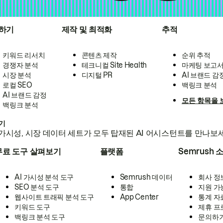
하기
제작 및 최적화
추적
키워드 리서치
콘텐츠 제작
순위 추적
경쟁자 분석
테크니컬 Site Health
마케팅 보고
시장 분석
디지털 PR
AI 브랜드 감
로컬 SEO
백링크 분석
AI 브랜드 감정
모든 항목을 
백링크 분석
하기
가시성, 시장 데이터 세트가 모두 탑재된 AI 어시스턴트를 만나보
무료 도구 살펴보기
플랫폼
Semrush 
AI 가시성 분석 도구
Semrush 데이터
회사 정
SEO 분석 도구
통합
지원 가
웹사이트 트래픽 분석 도구
App Center
통계 자
키워드 도구
제휴 프
백링크 분석 도구
문의하