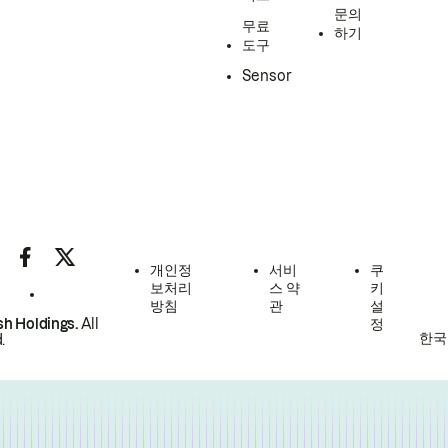
문의
무료
하기
도구
Sensor
개인정
서비
쿠
보처리
스 약
키
방침
관
설
h Holdings.
All
정
한국
.