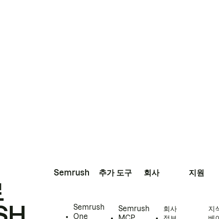
Semrush
추가 도구
회사
지원
로
SH
Semrush
Semrush
회사
지
One
MCP
정보
베