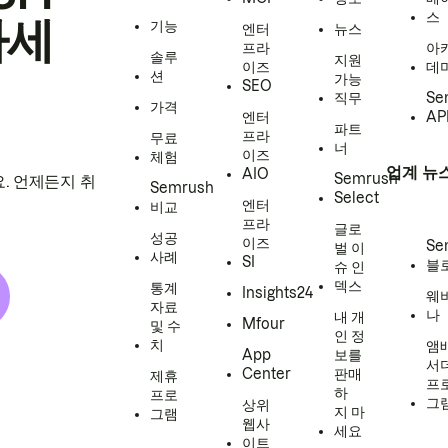
스
하세
기능
엔터
뉴스
프라
아
솔루
지원
이즈
데
션
가능
SEO
직무
Se
가격
엔터
AP
파트
프라
무료
너
이즈
체험
업계 뉴
AIO
Semrush
. 언제든지 취
Semrush
Select
엔터
비교
프라
글로
성공
이즈
Se
벌 이
사례
SI
블
슈 인
덱스
통계
Insights24
웨
자료
나
내 개
Mfour
및 수
인 정
치
앰
App
보를
서
Center
판매
제휴
프
하
프로
그
상위
지 마
그램
웹사
세요
이트