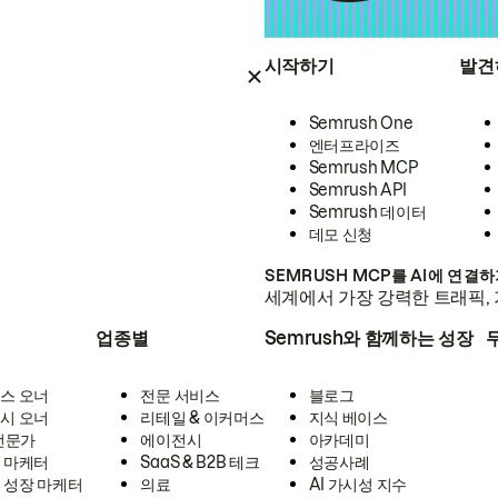
시작하기
발견
Semrush One
엔터프라이즈
Semrush MCP
Semrush API
Semrush 데이터
데모 신청
SEMRUSH MCP를 AI에 연결
세계에서 가장 강력한 트래픽, 
업종별
Semrush와 함께하는 성장
스 오너
전문 서비스
블로그
시 오너
리테일 & 이커머스
지식 베이스
 전문가
에이전시
아카데미
 마케터
SaaS & B2B 테크
성공사례
 성장 마케터
의료
AI 가시성 지수