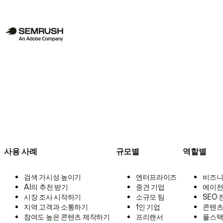
사용 사례
규모별
역할별
검색 가시성 높이기
엔터프라이즈
비즈니
AI의 추천 받기
중견 기업
에이전
시장 조사 시작하기
소규모 팀
SEO
지역 고객과 소통하기
1인 기업
콘텐츠
참여도 높은 콘텐츠 제작하기
프리랜서
풀스택