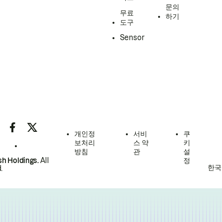
문의
무료
하기
도구
Sensor
개인정
서비
쿠
보처리
스 약
키
방침
관
설
h Holdings.
All
정
한국
.