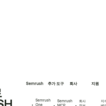
Semrush
추가 도구
회사
지원
로
SH
Semrush
Semrush
회사
지
One
MCP
정보
베