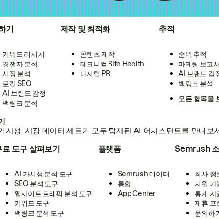
하기
제작 및 최적화
추적
키워드 리서치
콘텐츠 제작
순위 추적
경쟁자 분석
테크니컬 Site Health
마케팅 보고
시장 분석
디지털 PR
AI 브랜드 감
로컬 SEO
백링크 분석
AI 브랜드 감정
모든 항목을 
백링크 분석
하기
가시성, 시장 데이터 세트가 모두 탑재된 AI 어시스턴트를 만나보
무료 도구 살펴보기
플랫폼
Semrush 
AI 가시성 분석 도구
Semrush 데이터
회사 정
SEO 분석 도구
통합
지원 가
웹사이트 트래픽 분석 도구
App Center
통계 자
키워드 도구
제휴 프
백링크 분석 도구
문의하