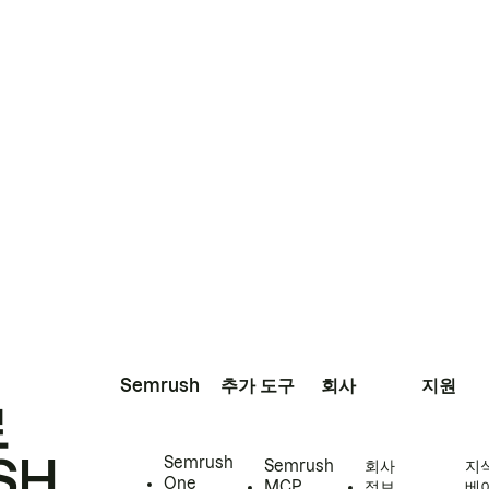
Semrush
추가 도구
회사
지원
로
SH
Semrush
Semrush
회사
지
One
MCP
정보
베