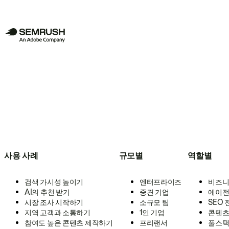
사용 사례
규모별
역할별
검색 가시성 높이기
엔터프라이즈
비즈니
AI의 추천 받기
중견 기업
에이전
시장 조사 시작하기
소규모 팀
SEO
지역 고객과 소통하기
1인 기업
콘텐츠
참여도 높은 콘텐츠 제작하기
프리랜서
풀스택