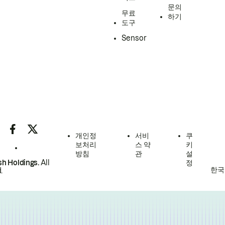
문의
무료
하기
도구
Sensor
개인정
서비
쿠
보처리
스 약
키
방침
관
설
h Holdings.
All
정
한국
.