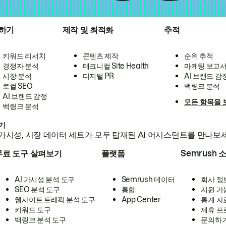
하기
제작 및 최적화
추적
키워드 리서치
콘텐츠 제작
순위 추적
경쟁자 분석
테크니컬 Site Health
마케팅 보고
시장 분석
디지털 PR
AI 브랜드 감
로컬 SEO
백링크 분석
AI 브랜드 감정
모든 항목을 
백링크 분석
하기
가시성, 시장 데이터 세트가 모두 탑재된 AI 어시스턴트를 만나보
무료 도구 살펴보기
플랫폼
Semrush 
AI 가시성 분석 도구
Semrush 데이터
회사 정
SEO 분석 도구
통합
지원 가
웹사이트 트래픽 분석 도구
App Center
통계 자
키워드 도구
제휴 프
백링크 분석 도구
문의하