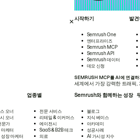
시작하기
발견
Semrush One
엔터프라이즈
Semrush MCP
Semrush API
Semrush 데이터
데모 신청
SEMRUSH MCP를 AI에 연결
세계에서 가장 강력한 트래픽, 
업종별
Semrush와 함께하는 성장
스 오너
전문 서비스
블로그
시 오너
리테일 & 이커머스
지식 베이스
 전문가
에이전시
아카데미
 마케터
SaaS & B2B 테크
성공사례
 성장 마케터
의료
AI 가시성 지수