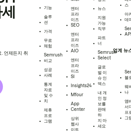
스
하세
기능
엔터
뉴스
프라
아
솔루
지원
이즈
데
션
가능
SEO
직무
Se
가격
엔터
AP
파트
프라
무료
너
이즈
체험
업계 뉴
AIO
Semrush
. 언제든지 취
Semrush
Select
엔터
비교
프라
글로
성공
이즈
Se
벌 이
사례
SI
블
슈 인
덱스
통계
Insights24
웨
자료
나
내 개
Mfour
및 수
인 정
치
앰
App
보를
서
Center
판매
제휴
프
하
프로
그
상위
지 마
그램
웹사
세요
이트