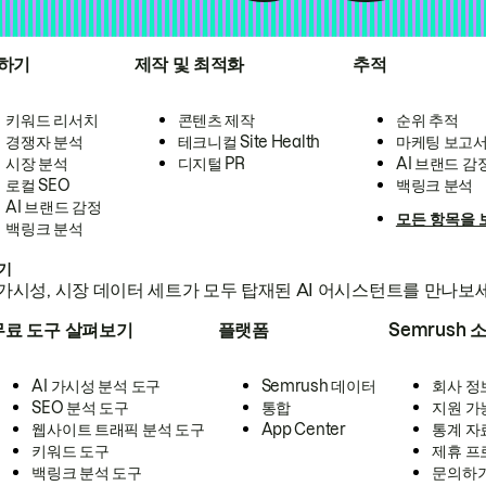
하기
제작 및 최적화
추적
키워드 리서치
콘텐츠 제작
순위 추적
경쟁자 분석
테크니컬 Site Health
마케팅 보고
시장 분석
디지털 PR
AI 브랜드 감
로컬 SEO
백링크 분석
AI 브랜드 감정
모든 항목을 
백링크 분석
하기
가시성, 시장 데이터 세트가 모두 탑재된 AI 어시스턴트를 만나보
무료 도구 살펴보기
플랫폼
Semrush 
AI 가시성 분석 도구
Semrush 데이터
회사 정
SEO 분석 도구
통합
지원 가
웹사이트 트래픽 분석 도구
App Center
통계 자
키워드 도구
제휴 프
백링크 분석 도구
문의하