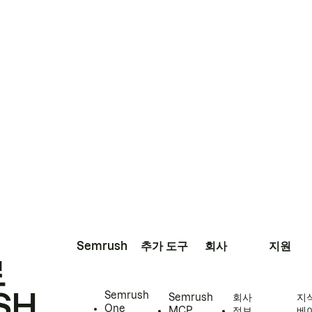
Semrush
추가 도구
회사
지원
로
SH
Semrush
Semrush
회사
지
One
MCP
정보
베