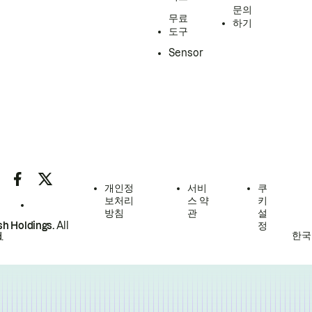
문의
무료
하기
도구
Sensor
개인정
서비
쿠
보처리
스 약
키
방침
관
설
h Holdings.
All
정
한국
.