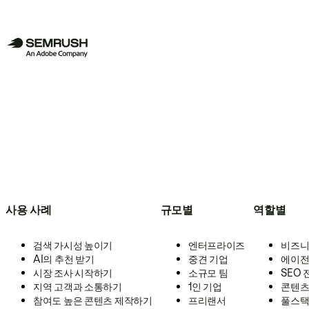
사용 사례
규모별
역할별
검색 가시성 높이기
엔터프라이즈
비즈니
AI의 추천 받기
중견 기업
에이전
시장 조사 시작하기
소규모 팀
SEO
지역 고객과 소통하기
1인 기업
콘텐츠
참여도 높은 콘텐츠 제작하기
프리랜서
풀스택