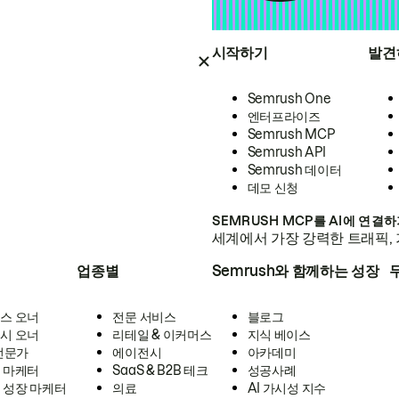
시작하기
발견
Semrush One
엔터프라이즈
Semrush MCP
Semrush API
Semrush 데이터
데모 신청
SEMRUSH MCP를 AI에 연결
세계에서 가장 강력한 트래픽, 
업종별
Semrush와 함께하는 성장
스 오너
전문 서비스
블로그
시 오너
리테일 & 이커머스
지식 베이스
 전문가
에이전시
아카데미
 마케터
SaaS & B2B 테크
성공사례
 성장 마케터
의료
AI 가시성 지수