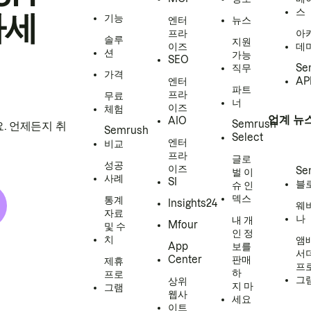
스
하세
기능
엔터
뉴스
프라
아
솔루
지원
이즈
데
션
가능
SEO
직무
Se
가격
엔터
AP
파트
프라
무료
너
이즈
체험
업계 뉴
AIO
Semrush
. 언제든지 취
Semrush
Select
엔터
비교
프라
글로
성공
이즈
Se
벌 이
사례
SI
블
슈 인
덱스
통계
Insights24
웨
자료
나
내 개
Mfour
및 수
인 정
치
앰
App
보를
서
Center
판매
제휴
프
하
프로
그
상위
지 마
그램
웹사
세요
이트