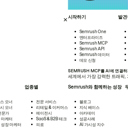
시작하기
발견
Semrush One
엔터프라이즈
Semrush MCP
Semrush API
Semrush 데이터
데모 신청
SEMRUSH MCP를 AI에 연결
세계에서 가장 강력한 트래픽, 
업종별
Semrush와 함께하는 성장
스 오너
전문 서비스
블로그
시 오너
리테일 & 이커머스
지식 베이스
 전문가
에이전시
아카데미
 마케터
SaaS & B2B 테크
성공사례
 성장 마케터
의료
AI 가시성 지수