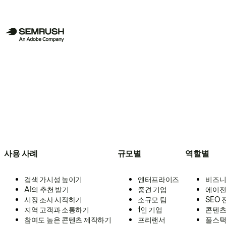
사용 사례
규모별
역할별
검색 가시성 높이기
엔터프라이즈
비즈니
AI의 추천 받기
중견 기업
에이전
시장 조사 시작하기
소규모 팀
SEO
지역 고객과 소통하기
1인 기업
콘텐츠
참여도 높은 콘텐츠 제작하기
프리랜서
풀스택