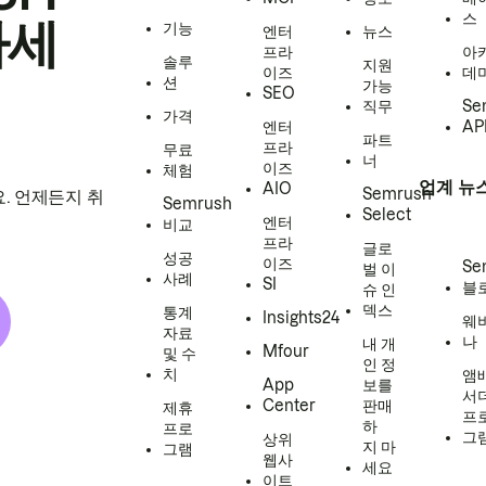
스
하세
기능
엔터
뉴스
프라
아
솔루
지원
이즈
데
션
가능
SEO
직무
Se
가격
엔터
AP
파트
프라
무료
너
이즈
체험
업계 뉴
AIO
Semrush
. 언제든지 취
Semrush
Select
엔터
비교
프라
글로
성공
이즈
Se
벌 이
사례
SI
블
슈 인
덱스
통계
Insights24
웨
자료
나
내 개
Mfour
및 수
인 정
치
앰
App
보를
서
Center
판매
제휴
프
하
프로
그
상위
지 마
그램
웹사
세요
이트