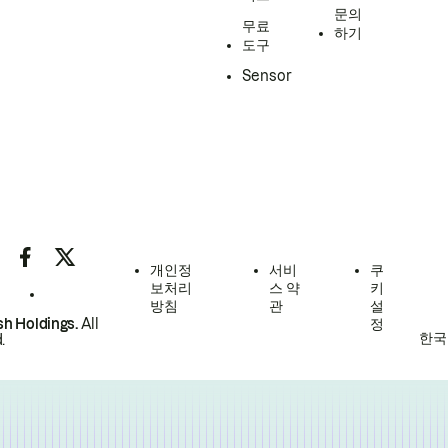
문의
무료
하기
도구
Sensor
개인정
서비
쿠
보처리
스 약
키
방침
관
설
h Holdings.
All
정
한국
.