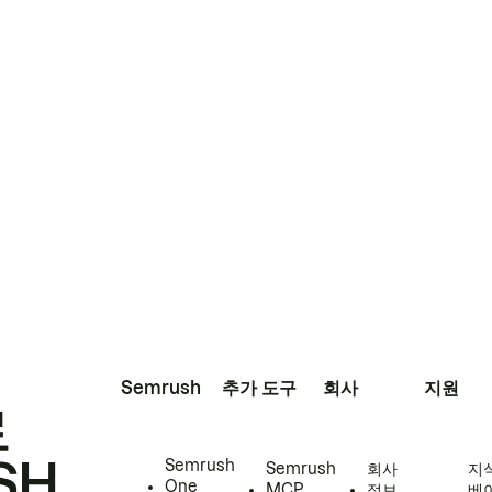
Semrush
추가 도구
회사
지원
로
SH
Semrush
Semrush
회사
지
One
MCP
정보
베