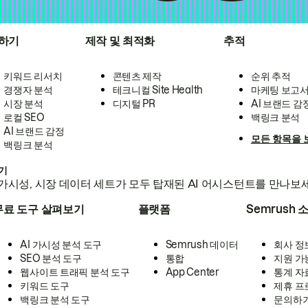
하기
제작 및 최적화
추적
키워드 리서치
콘텐츠 제작
순위 추적
경쟁자 분석
테크니컬 Site Health
마케팅 보고
시장 분석
디지털 PR
AI 브랜드 감
로컬 SEO
백링크 분석
AI 브랜드 감정
모든 항목을 
백링크 분석
하기
가시성, 시장 데이터 세트가 모두 탑재된 AI 어시스턴트를 만나보
무료 도구 살펴보기
플랫폼
Semrush 
AI 가시성 분석 도구
Semrush 데이터
회사 정
SEO 분석 도구
통합
지원 가
웹사이트 트래픽 분석 도구
App Center
통계 자
키워드 도구
제휴 프
백링크 분석 도구
문의하