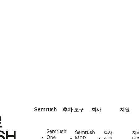
Semrush
추가 도구
회사
지원
로
SH
Semrush
Semrush
회사
지
One
MCP
정보
베