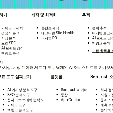
하기
제작 및 최적화
추적
키워드 리서치
콘텐츠 제작
순위 추적
경쟁자 분석
테크니컬 Site Health
마케팅 보고
시장 분석
디지털 PR
AI 브랜드 감
로컬 SEO
백링크 분석
AI 브랜드 감정
모든 항목을 
백링크 분석
하기
가시성, 시장 데이터 세트가 모두 탑재된 AI 어시스턴트를 만나보
무료 도구 살펴보기
플랫폼
Semrush 
AI 가시성 분석 도구
Semrush 데이터
회사 정
SEO 분석 도구
통합
지원 가
웹사이트 트래픽 분석 도구
App Center
통계 자
키워드 도구
제휴 프
백링크 분석 도구
문의하