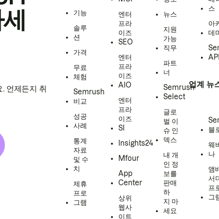
스
하세
기능
엔터
뉴스
프라
아
솔루
지원
이즈
데
션
가능
SEO
직무
Se
가격
엔터
AP
파트
프라
무료
너
이즈
체험
업계 뉴
AIO
Semrush
. 언제든지 취
Semrush
Select
엔터
비교
프라
글로
성공
이즈
Se
벌 이
사례
SI
블
슈 인
덱스
통계
Insights24
웨
자료
나
내 개
Mfour
및 수
인 정
치
앰
App
보를
서
Center
판매
제휴
프
하
프로
그
상위
지 마
그램
웹사
세요
이트