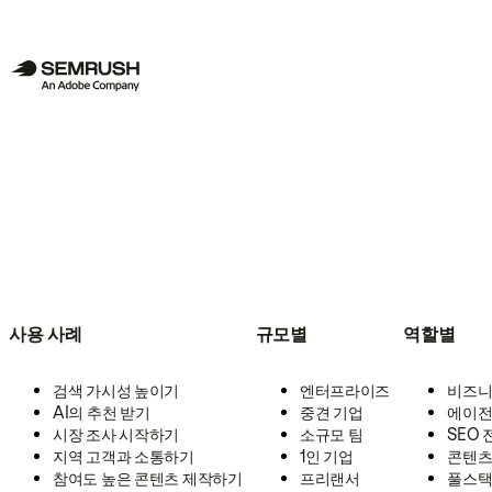
사용 사례
규모별
역할별
검색 가시성 높이기
엔터프라이즈
비즈니
AI의 추천 받기
중견 기업
에이전
시장 조사 시작하기
소규모 팀
SEO
지역 고객과 소통하기
1인 기업
콘텐츠
참여도 높은 콘텐츠 제작하기
프리랜서
풀스택