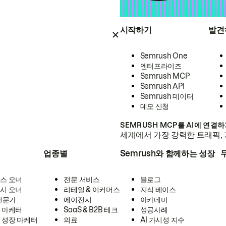
시작하기
발견
Semrush One
엔터프라이즈
Semrush MCP
Semrush API
Semrush 데이터
데모 신청
SEMRUSH MCP를 AI에 연결
세계에서 가장 강력한 트래픽, 
업종별
Semrush와 함께하는 성장
스 오너
전문 서비스
블로그
시 오너
리테일 & 이커머스
지식 베이스
 전문가
에이전시
아카데미
 마케터
SaaS & B2B 테크
성공사례
 성장 마케터
의료
AI 가시성 지수