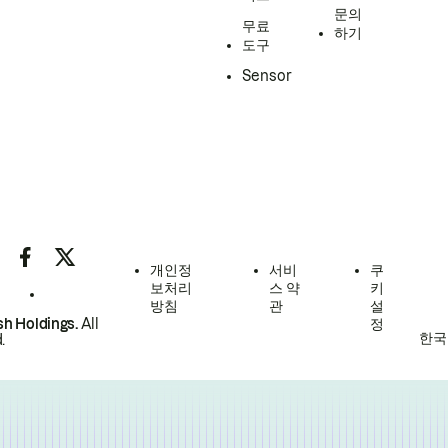
문의
무료
하기
도구
Sensor
개인정
서비
쿠
보처리
스 약
키
방침
관
설
h Holdings.
All
정
한국
.