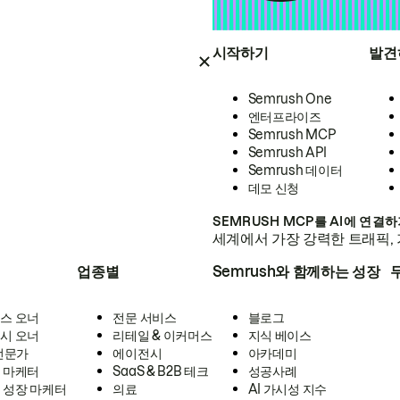
시작하기
발견
Semrush One
엔터프라이즈
Semrush MCP
Semrush API
Semrush 데이터
데모 신청
SEMRUSH MCP를 AI에 연결
세계에서 가장 강력한 트래픽, 
업종별
Semrush와 함께하는 성장
스 오너
전문 서비스
블로그
시 오너
리테일 & 이커머스
지식 베이스
 전문가
에이전시
아카데미
 마케터
SaaS & B2B 테크
성공사례
 성장 마케터
의료
AI 가시성 지수