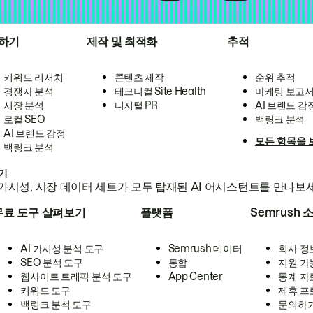
하기
제작 및 최적화
추적
키워드 리서치
콘텐츠 제작
순위 추적
경쟁자 분석
테크니컬 Site Health
마케팅 보고
시장 분석
디지털 PR
AI 브랜드 감
로컬 SEO
백링크 분석
AI 브랜드 감정
모든 항목을 
백링크 분석
하기
가시성, 시장 데이터 세트가 모두 탑재된 AI 어시스턴트를 만나보
무료 도구 살펴보기
플랫폼
Semrush 
AI 가시성 분석 도구
Semrush 데이터
회사 정
SEO 분석 도구
통합
지원 가
웹사이트 트래픽 분석 도구
App Center
통계 자
키워드 도구
제휴 프
백링크 분석 도구
문의하