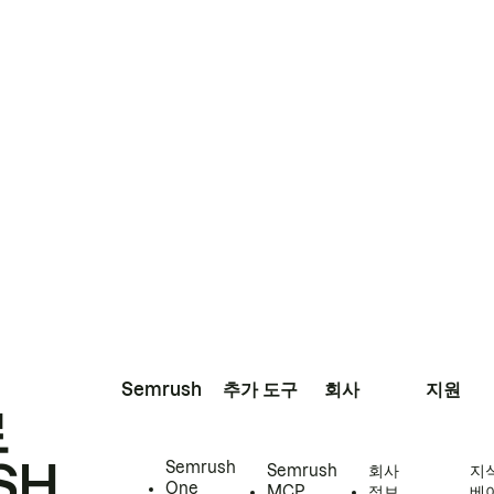
Semrush
추가 도구
회사
지원
로
SH
Semrush
Semrush
회사
지
One
MCP
정보
베