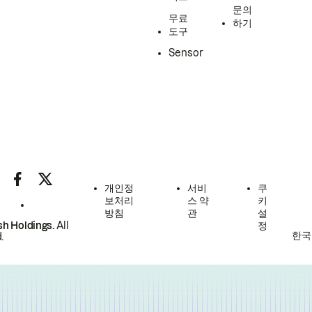
문의
무료
하기
도구
Sensor
개인정
서비
쿠
보처리
스 약
키
방침
관
설
h Holdings.
All
정
한국
.