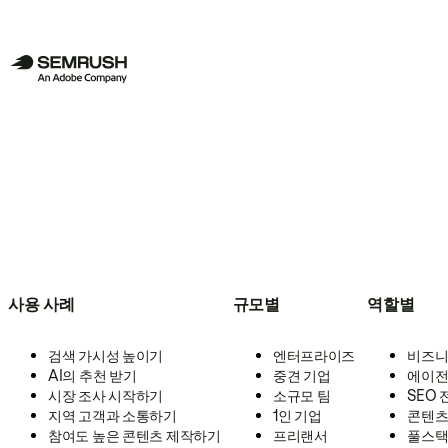
사용 사례
규모별
역할별
검색 가시성 높이기
엔터프라이즈
비즈니
AI의 추천 받기
중견 기업
에이전
시장 조사 시작하기
소규모 팀
SEO
지역 고객과 소통하기
1인 기업
콘텐츠
참여도 높은 콘텐츠 제작하기
프리랜서
풀스택