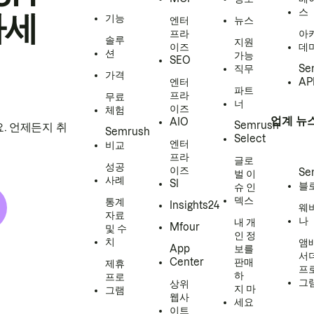
스
하세
기능
엔터
뉴스
프라
아
솔루
지원
이즈
데
션
가능
SEO
직무
Se
가격
엔터
AP
파트
프라
무료
너
이즈
체험
업계 뉴
AIO
Semrush
. 언제든지 취
Semrush
Select
엔터
비교
프라
글로
성공
이즈
Se
벌 이
사례
SI
블
슈 인
덱스
통계
Insights24
웨
자료
나
내 개
Mfour
및 수
인 정
치
앰
App
보를
서
Center
판매
제휴
프
하
프로
그
상위
지 마
그램
웹사
세요
이트