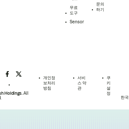
문의
무료
하기
도구
Sensor
개인정
서비
쿠
보처리
스 약
키
방침
관
설
h Holdings.
All
정
한국
.