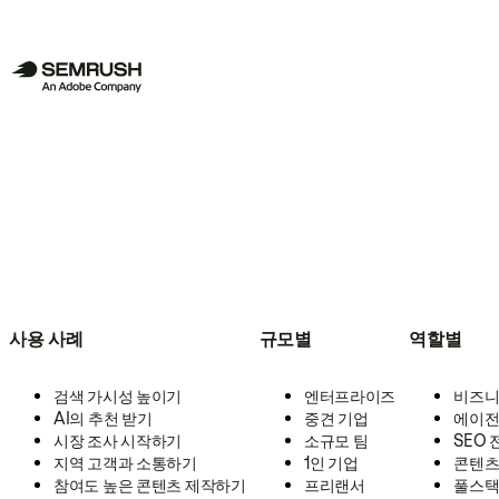
사용 사례
규모별
역할별
검색 가시성 높이기
엔터프라이즈
비즈니
AI의 추천 받기
중견 기업
에이전
시장 조사 시작하기
소규모 팀
SEO
지역 고객과 소통하기
1인 기업
콘텐츠
참여도 높은 콘텐츠 제작하기
프리랜서
풀스택