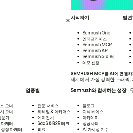
시작하기
발견
Semrush One
엔터프라이즈
Semrush MCP
Semrush API
Semrush 데이터
데모 신청
SEMRUSH MCP를 AI에 연결
세계에서 가장 강력한 트래픽, 
업종별
Semrush와 함께하는 성장
스 오너
전문 서비스
블로그
시 오너
리테일 & 이커머스
지식 베이스
 전문가
에이전시
아카데미
 마케터
SaaS & B2B 테크
성공사례
 성장 마케터
의료
AI 가시성 지수