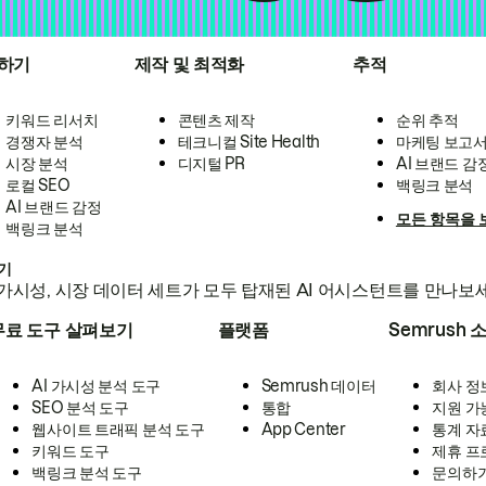
하기
제작 및 최적화
추적
키워드 리서치
콘텐츠 제작
순위 추적
경쟁자 분석
테크니컬 Site Health
마케팅 보고
시장 분석
디지털 PR
AI 브랜드 감
로컬 SEO
백링크 분석
AI 브랜드 감정
모든 항목을 
백링크 분석
하기
가시성, 시장 데이터 세트가 모두 탑재된 AI 어시스턴트를 만나보
무료 도구 살펴보기
플랫폼
Semrush 
AI 가시성 분석 도구
Semrush 데이터
회사 정
SEO 분석 도구
통합
지원 가
웹사이트 트래픽 분석 도구
App Center
통계 자
키워드 도구
제휴 프
백링크 분석 도구
문의하