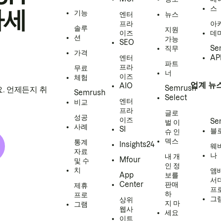
스
하세
기능
엔터
뉴스
프라
아
솔루
지원
이즈
데
션
가능
SEO
직무
Se
가격
엔터
AP
파트
프라
무료
너
이즈
체험
업계 뉴
AIO
Semrush
. 언제든지 취
Semrush
Select
엔터
비교
프라
글로
성공
이즈
Se
벌 이
사례
SI
블
슈 인
덱스
통계
Insights24
웨
자료
나
내 개
Mfour
및 수
인 정
치
앰
App
보를
서
Center
판매
제휴
프
하
프로
그
상위
지 마
그램
웹사
세요
이트