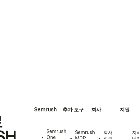
Semrush
추가 도구
회사
지원
로
SH
Semrush
Semrush
회사
지
One
MCP
정보
베