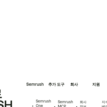
Semrush
추가 도구
회사
지원
로
SH
Semrush
Semrush
회사
지
One
MCP
정보
베