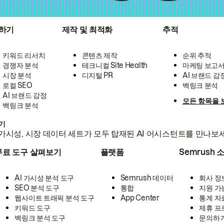
하기
제작 및 최적화
추적
키워드 리서치
콘텐츠 제작
순위 추적
경쟁자 분석
테크니컬 Site Health
마케팅 보고
시장 분석
디지털 PR
AI 브랜드 감
로컬 SEO
백링크 분석
AI 브랜드 감정
모든 항목을 
백링크 분석
하기
가시성, 시장 데이터 세트가 모두 탑재된 AI 어시스턴트를 만나보
무료 도구 살펴보기
플랫폼
Semrush 
AI 가시성 분석 도구
Semrush 데이터
회사 정
SEO 분석 도구
통합
지원 가
웹사이트 트래픽 분석 도구
App Center
통계 자
키워드 도구
제휴 프
백링크 분석 도구
문의하