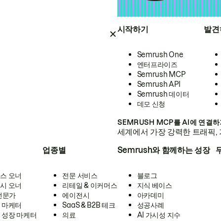
시작하기
발견
Semrush One
엔터프라이즈
Semrush MCP
Semrush API
Semrush 데이터
데모 신청
SEMRUSH MCP를 AI에 연결
세계에서 가장 강력한 트래픽, 
업종별
Semrush와 함께하는 성장
스 오너
전문 서비스
블로그
시 오너
리테일 & 이커머스
지식 베이스
 전문가
에이전시
아카데미
 마케터
SaaS & B2B 테크
성공사례
 성장 마케터
의료
AI 가시성 지수