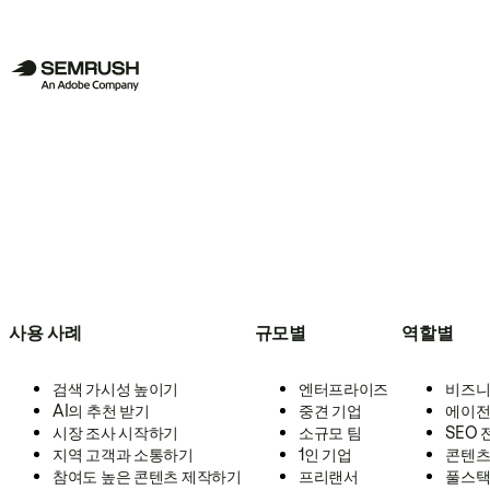
사용 사례
규모별
역할별
검색 가시성 높이기
엔터프라이즈
비즈니
AI의 추천 받기
중견 기업
에이전
시장 조사 시작하기
소규모 팀
SEO
지역 고객과 소통하기
1인 기업
콘텐츠
참여도 높은 콘텐츠 제작하기
프리랜서
풀스택