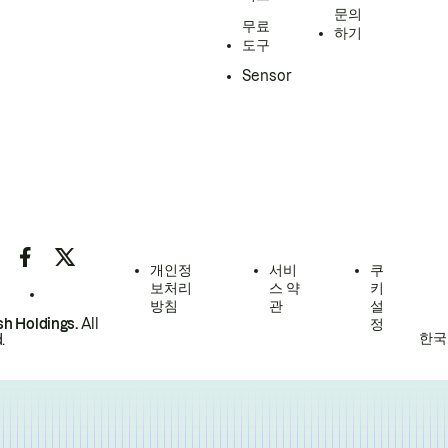
문의
무료
하기
도구
Sensor
개인정
서비
쿠
보처리
스 약
키
방침
관
설
h Holdings.
All
정
한국
.