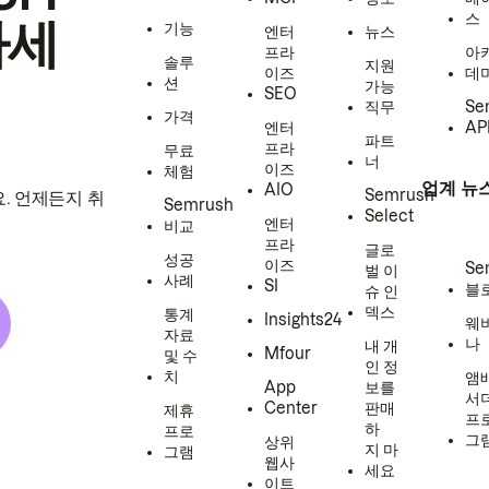
스
하세
기능
엔터
뉴스
프라
아
솔루
지원
이즈
데
션
가능
SEO
직무
Se
가격
엔터
AP
파트
프라
무료
너
이즈
체험
업계 뉴
AIO
Semrush
. 언제든지 취
Semrush
Select
엔터
비교
프라
글로
성공
이즈
Se
벌 이
사례
SI
블
슈 인
덱스
통계
Insights24
웨
자료
나
내 개
Mfour
및 수
인 정
치
앰
App
보를
서
Center
판매
제휴
프
하
프로
그
상위
지 마
그램
웹사
세요
이트