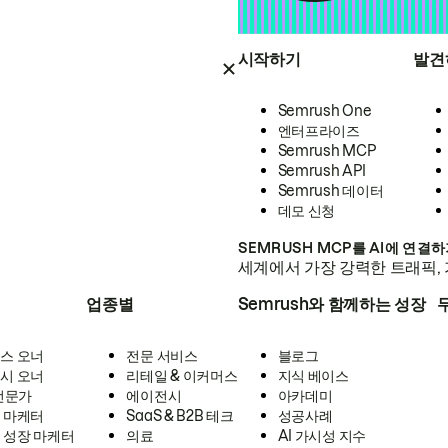
시작하기
발견
Semrush One
엔터프라이즈
Semrush MCP
Semrush API
Semrush 데이터
데모 신청
SEMRUSH MCP를 AI에 연결
세계에서 가장 강력한 트래픽, 
업종별
Semrush와 함께하는 성장
스 오너
전문 서비스
블로그
시 오너
리테일 & 이커머스
지식 베이스
 전문가
에이전시
아카데미
 마케터
SaaS & B2B 테크
성공사례
 성장 마케터
의료
AI 가시성 지수