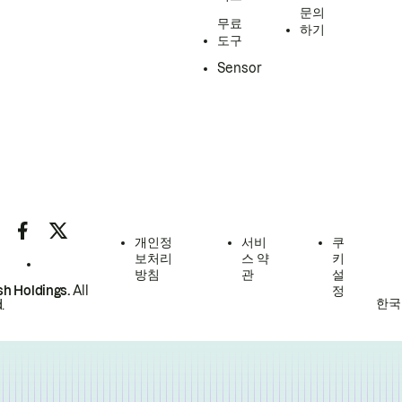
문의
무료
하기
도구
Sensor
개인정
서비
쿠
보처리
스 약
키
방침
관
설
h Holdings.
All
정
한국
.