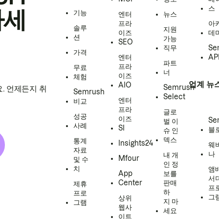
스
하세
기능
엔터
뉴스
프라
아
솔루
지원
이즈
데
션
가능
SEO
직무
Se
가격
엔터
AP
파트
프라
무료
너
이즈
체험
업계 뉴
AIO
Semrush
. 언제든지 취
Semrush
Select
엔터
비교
프라
글로
성공
이즈
Se
벌 이
사례
SI
블
슈 인
덱스
통계
Insights24
웨
자료
나
내 개
Mfour
및 수
인 정
치
앰
App
보를
서
Center
판매
제휴
프
하
프로
그
상위
지 마
그램
웹사
세요
이트