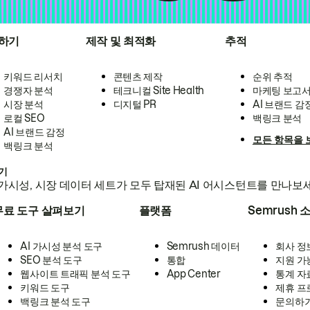
하기
제작 및 최적화
추적
키워드 리서치
콘텐츠 제작
순위 추적
경쟁자 분석
테크니컬 Site Health
마케팅 보고
시장 분석
디지털 PR
AI 브랜드 감
로컬 SEO
백링크 분석
AI 브랜드 감정
모든 항목을 
백링크 분석
하기
가시성, 시장 데이터 세트가 모두 탑재된 AI 어시스턴트를 만나보
무료 도구 살펴보기
플랫폼
Semrush 
AI 가시성 분석 도구
Semrush 데이터
회사 정
SEO 분석 도구
통합
지원 가
웹사이트 트래픽 분석 도구
App Center
통계 자
키워드 도구
제휴 프
백링크 분석 도구
문의하