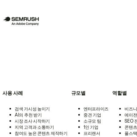
사용 사례
규모별
역할별
검색 가시성 높이기
엔터프라이즈
비즈니
AI의 추천 받기
중견 기업
에이전
시장 조사 시작하기
소규모 팀
SEO
지역 고객과 소통하기
1인 기업
콘텐츠
참여도 높은 콘텐츠 제작하기
프리랜서
풀스택