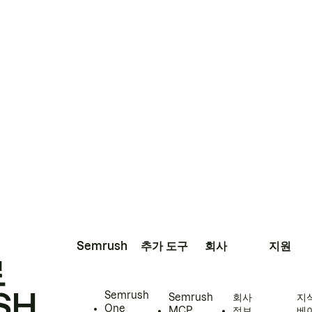
Semrush
추가 도구
회사
지원
로
SH
Semrush
Semrush
회사
지
One
MCP
정보
베