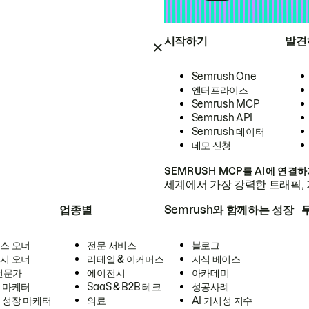
시작하기
발견
Semrush One
엔터프라이즈
Semrush MCP
Semrush API
Semrush 데이터
데모 신청
SEMRUSH MCP를 AI에 연결
세계에서 가장 강력한 트래픽, 
업종별
Semrush와 함께하는 성장
스 오너
전문 서비스
블로그
시 오너
리테일 & 이커머스
지식 베이스
 전문가
에이전시
아카데미
 마케터
SaaS & B2B 테크
성공사례
 성장 마케터
의료
AI 가시성 지수