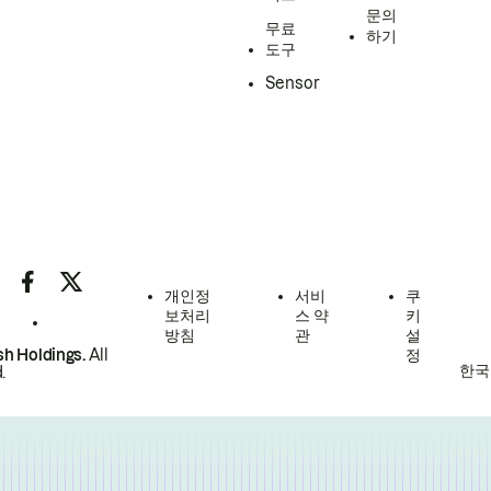
문의
무료
하기
도구
Sensor
개인정
서비
쿠
보처리
스 약
키
방침
관
설
h Holdings.
All
정
한국
.