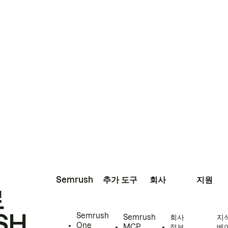
Semrush
추가 도구
회사
지원
로
SH
Semrush
Semrush
회사
지
One
MCP
정보
베