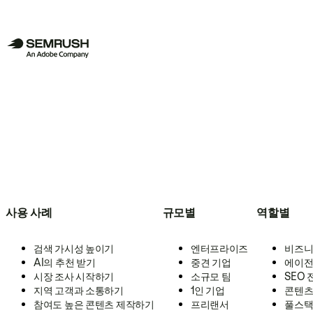
사용 사례
규모별
역할별
검색 가시성 높이기
엔터프라이즈
비즈니
AI의 추천 받기
중견 기업
에이전
시장 조사 시작하기
소규모 팀
SEO
지역 고객과 소통하기
1인 기업
콘텐츠
참여도 높은 콘텐츠 제작하기
프리랜서
풀스택