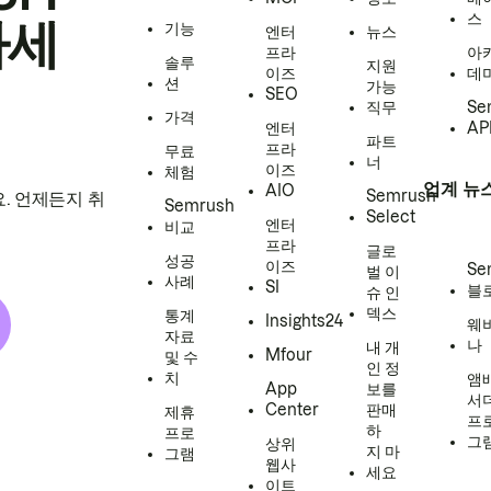
스
하세
기능
엔터
뉴스
프라
아
솔루
지원
이즈
데
션
가능
SEO
직무
Se
가격
엔터
AP
파트
프라
무료
너
이즈
체험
업계 뉴
AIO
Semrush
. 언제든지 취
Semrush
Select
엔터
비교
프라
글로
성공
이즈
Se
벌 이
사례
SI
블
슈 인
덱스
통계
Insights24
웨
자료
나
내 개
Mfour
및 수
인 정
치
앰
App
보를
서
Center
판매
제휴
프
하
프로
그
상위
지 마
그램
웹사
세요
이트