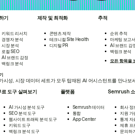
하기
제작 및 최적화
추적
키워드 리서치
콘텐츠 제작
순위 추적
경쟁자 분석
테크니컬 Site Health
마케팅 보고
시장 분석
디지털 PR
AI 브랜드 감
로컬 SEO
백링크 분석
AI 브랜드 감정
모든 항목을 
백링크 분석
하기
가시성, 시장 데이터 세트가 모두 탑재된 AI 어시스턴트를 만나보
무료 도구 살펴보기
플랫폼
Semrush 
AI 가시성 분석 도구
Semrush 데이터
회사 정
SEO 분석 도구
통합
지원 가
웹사이트 트래픽 분석 도구
App Center
통계 자
키워드 도구
제휴 프
백링크 분석 도구
문의하