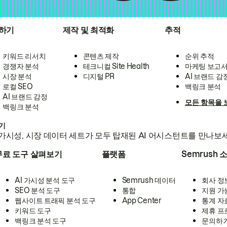
하기
제작 및 최적화
추적
키워드 리서치
콘텐츠 제작
순위 추적
경쟁자 분석
테크니컬 Site Health
마케팅 보고
시장 분석
디지털 PR
AI 브랜드 감
로컬 SEO
백링크 분석
AI 브랜드 감정
모든 항목을 
백링크 분석
하기
가시성, 시장 데이터 세트가 모두 탑재된 AI 어시스턴트를 만나보
무료 도구 살펴보기
플랫폼
Semrush 
AI 가시성 분석 도구
Semrush 데이터
회사 정
SEO 분석 도구
통합
지원 가
웹사이트 트래픽 분석 도구
App Center
통계 자
키워드 도구
제휴 프
백링크 분석 도구
문의하