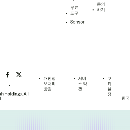
문의
무료
하기
도구
Sensor
개인정
서비
쿠
보처리
스 약
키
방침
관
설
h Holdings.
All
정
한국
.