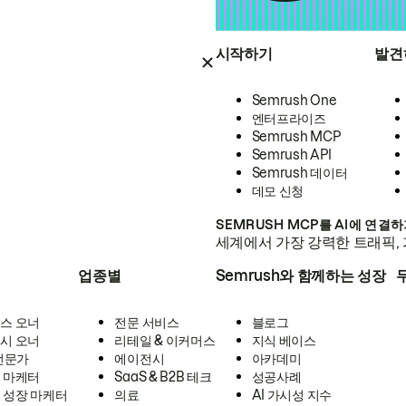
시작하기
발견
Semrush One
엔터프라이즈
Semrush MCP
Semrush API
Semrush 데이터
데모 신청
SEMRUSH MCP를 AI에 연결
세계에서 가장 강력한 트래픽, 
업종별
Semrush와 함께하는 성장
스 오너
전문 서비스
블로그
시 오너
리테일 & 이커머스
지식 베이스
 전문가
에이전시
아카데미
 마케터
SaaS & B2B 테크
성공사례
 성장 마케터
의료
AI 가시성 지수