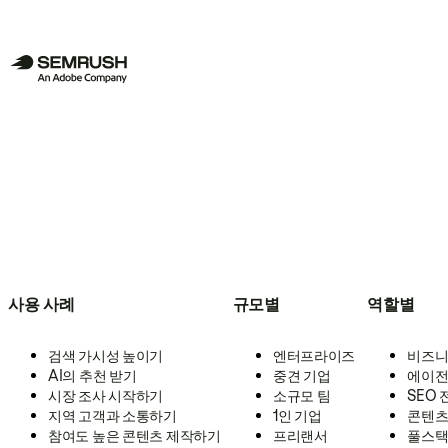
사용 사례
규모별
역할별
검색 가시성 높이기
엔터프라이즈
비즈니
AI의 추천 받기
중견 기업
에이전
시장 조사 시작하기
소규모 팀
SEO
지역 고객과 소통하기
1인 기업
콘텐츠
참여도 높은 콘텐츠 제작하기
프리랜서
풀스택