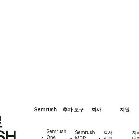
Semrush
추가 도구
회사
지원
로
SH
Semrush
Semrush
회사
지
One
MCP
정보
베