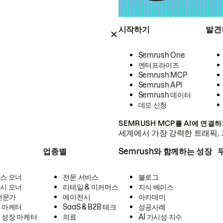
시작하기
발견
Semrush One
엔터프라이즈
Semrush MCP
Semrush API
Semrush 데이터
데모 신청
SEMRUSH MCP를 AI에 연결
세계에서 가장 강력한 트래픽, 
업종별
Semrush와 함께하는 성장
스 오너
전문 서비스
블로그
시 오너
리테일 & 이커머스
지식 베이스
 전문가
에이전시
아카데미
 마케터
SaaS & B2B 테크
성공사례
 성장 마케터
의료
AI 가시성 지수