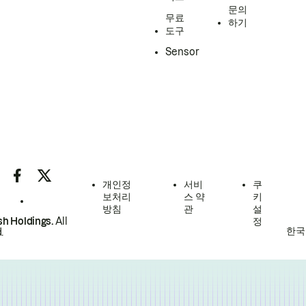
문의
무료
하기
도구
Sensor
개인정
서비
쿠
보처리
스 약
키
방침
관
설
h Holdings.
All
정
한국
.