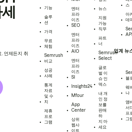
스
하세
기능
엔터
뉴스
프라
아
솔루
지원
이즈
데
션
가능
SEO
직무
Se
가격
엔터
AP
파트
프라
무료
너
이즈
체험
업계 뉴
AIO
Semrush
. 언제든지 취
Semrush
Select
엔터
비교
프라
글로
성공
이즈
Se
벌 이
사례
SI
블
슈 인
덱스
통계
Insights24
웨
자료
나
내 개
Mfour
및 수
인 정
치
앰
App
보를
서
Center
판매
제휴
프
하
프로
그
상위
지 마
그램
웹사
세요
이트