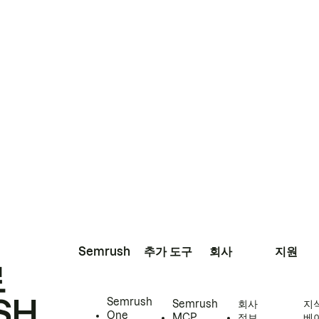
Semrush
추가 도구
회사
지원
로
SH
Semrush
Semrush
회사
지
One
MCP
정보
베