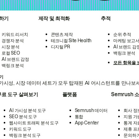
하기
제작 및 최적화
추적
키워드 리서치
콘텐츠 제작
순위 추적
경쟁자 분석
테크니컬 Site Health
마케팅 보고
시장 분석
디지털 PR
AI 브랜드 감
로컬 SEO
백링크 분석
AI 브랜드 감정
모든 항목을 
백링크 분석
하기
가시성, 시장 데이터 세트가 모두 탑재된 AI 어시스턴트를 만나보
무료 도구 살펴보기
플랫폼
Semrush 
AI 가시성 분석 도구
Semrush 데이터
회사 정
SEO 분석 도구
통합
지원 가
웹사이트 트래픽 분석 도구
App Center
통계 자
키워드 도구
제휴 프
백링크 분석 도구
문의하