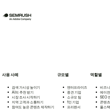
사용 사례
규모별
역할별
검색 가시성 높이기
엔터프라이즈
비즈니
AI의 추천 받기
중견 기업
에이전
시장 조사 시작하기
소규모 팀
SEO
지역 고객과 소통하기
1인 기업
콘텐츠
참여도 높은 콘텐츠 제작하기
프리랜서
풀스택