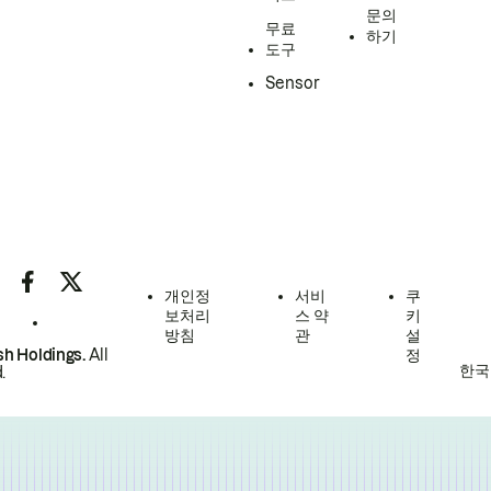
문의
무료
하기
도구
Sensor
개인정
서비
쿠
보처리
스 약
키
방침
관
설
h Holdings.
All
정
한국
.