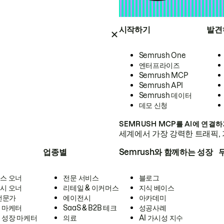
시작하기
발견
Semrush One
엔터프라이즈
Semrush MCP
Semrush API
Semrush 데이터
데모 신청
SEMRUSH MCP를 AI에 연결
세계에서 가장 강력한 트래픽, 
업종별
Semrush와 함께하는 성장
스 오너
전문 서비스
블로그
시 오너
리테일 & 이커머스
지식 베이스
 전문가
에이전시
아카데미
 마케터
SaaS & B2B 테크
성공사례
 성장 마케터
의료
AI 가시성 지수