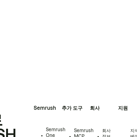
Semrush
추가 도구
회사
지원
로
SH
Semrush
Semrush
회사
지
One
MCP
정보
베