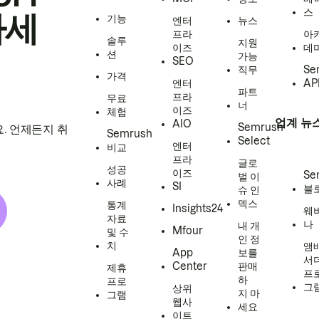
스
하세
기능
엔터
뉴스
프라
아
솔루
지원
이즈
데
션
가능
SEO
직무
Se
가격
엔터
AP
파트
프라
무료
너
이즈
체험
업계 뉴
AIO
Semrush
. 언제든지 취
Semrush
Select
엔터
비교
프라
글로
성공
이즈
Se
벌 이
사례
SI
블
슈 인
덱스
통계
Insights24
웨
자료
나
내 개
Mfour
및 수
인 정
치
앰
App
보를
서
Center
판매
제휴
프
하
프로
그
상위
지 마
그램
웹사
세요
이트