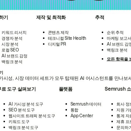
하기
제작 및 최적화
추적
키워드 리서치
콘텐츠 제작
순위 추적
경쟁자 분석
테크니컬 Site Health
마케팅 보고
시장 분석
디지털 PR
AI 브랜드 감
로컬 SEO
백링크 분석
AI 브랜드 감정
모든 항목을 
백링크 분석
하기
가시성, 시장 데이터 세트가 모두 탑재된 AI 어시스턴트를 만나보
무료 도구 살펴보기
플랫폼
Semrush 
AI 가시성 분석 도구
Semrush 데이터
회사 정
SEO 분석 도구
통합
지원 가
웹사이트 트래픽 분석 도구
App Center
통계 자
키워드 도구
제휴 프
백링크 분석 도구
문의하