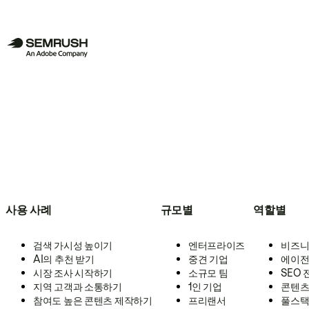
사용 사례
규모별
역할별
검색 가시성 높이기
엔터프라이즈
비즈니
AI의 추천 받기
중견 기업
에이전
시장 조사 시작하기
소규모 팀
SEO
지역 고객과 소통하기
1인 기업
콘텐츠
참여도 높은 콘텐츠 제작하기
프리랜서
풀스택