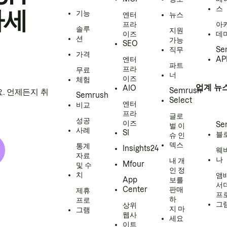
스
하세
기능
엔터
뉴스
프라
아
솔루
지원
이즈
데
션
가능
SEO
직무
Se
가격
엔터
AP
파트
프라
무료
너
이즈
체험
업계 뉴
AIO
Semrush
. 언제든지 취
Semrush
Select
엔터
비교
프라
글로
성공
이즈
Se
벌 이
사례
SI
블
슈 인
덱스
통계
Insights24
웨
자료
나
내 개
Mfour
및 수
인 정
치
앰
App
보를
서
Center
판매
제휴
프
하
프로
그
상위
지 마
그램
웹사
세요
이트