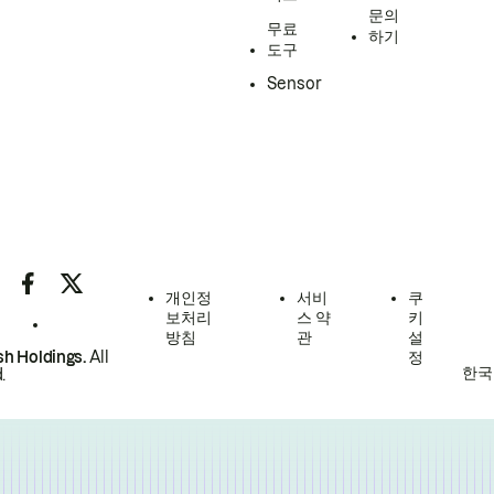
문의
무료
하기
도구
Sensor
개인정
서비
쿠
보처리
스 약
키
방침
관
설
h Holdings.
All
정
한국
.