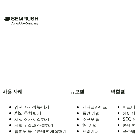
사용 사례
규모별
역할별
검색 가시성 높이기
엔터프라이즈
비즈니
AI의 추천 받기
중견 기업
에이전
시장 조사 시작하기
소규모 팀
SEO
지역 고객과 소통하기
1인 기업
콘텐츠
참여도 높은 콘텐츠 제작하기
프리랜서
풀스택