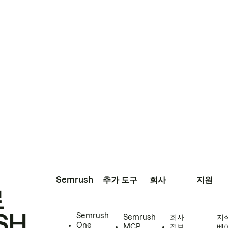
Semrush
추가 도구
회사
지원
로
SH
Semrush
Semrush
회사
지
One
MCP
정보
베