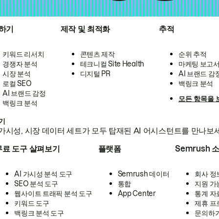
하기
제작 및 최적화
추적
키워드 리서치
콘텐츠 제작
순위 추적
경쟁자 분석
테크니컬 Site Health
마케팅 보고
시장 분석
디지털 PR
AI 브랜드 감
로컬 SEO
백링크 분석
AI 브랜드 감정
모든 항목을 
백링크 분석
하기
가시성, 시장 데이터 세트가 모두 탑재된 AI 어시스턴트를 만나보
무료 도구 살펴보기
플랫폼
Semrush 
AI 가시성 분석 도구
Semrush 데이터
회사 정
SEO 분석 도구
통합
지원 가
웹사이트 트래픽 분석 도구
App Center
통계 자
키워드 도구
제휴 프
백링크 분석 도구
문의하