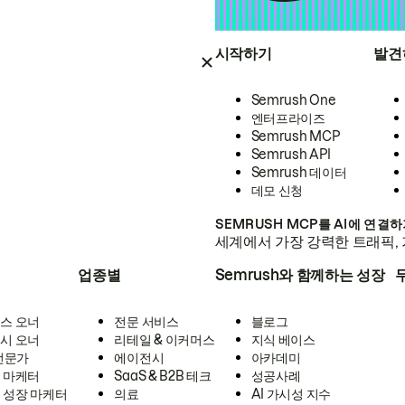
시작하기
발견
Semrush One
엔터프라이즈
Semrush MCP
Semrush API
Semrush 데이터
데모 신청
SEMRUSH MCP를 AI에 연결
세계에서 가장 강력한 트래픽, 
업종별
Semrush와 함께하는 성장
스 오너
전문 서비스
블로그
시 오너
리테일 & 이커머스
지식 베이스
 전문가
에이전시
아카데미
 마케터
SaaS & B2B 테크
성공사례
 성장 마케터
의료
AI 가시성 지수