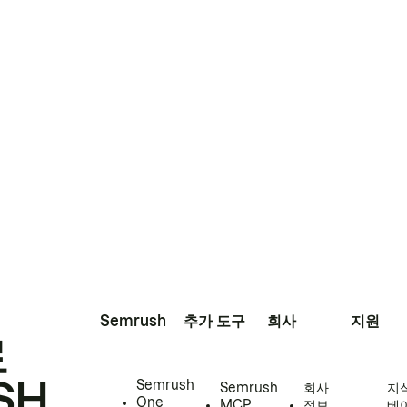
Semrush
추가 도구
회사
지원
로
SH
Semrush
Semrush
회사
지
One
MCP
정보
베