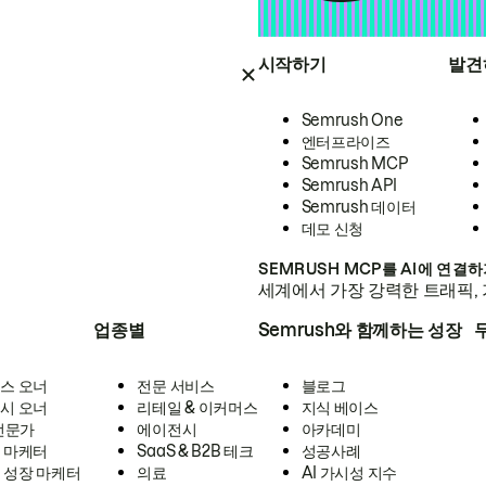
시작하기
발견
Semrush One
엔터프라이즈
Semrush MCP
Semrush API
Semrush 데이터
데모 신청
SEMRUSH MCP를 AI에 연결
세계에서 가장 강력한 트래픽, 
업종별
Semrush와 함께하는 성장
스 오너
전문 서비스
블로그
시 오너
리테일 & 이커머스
지식 베이스
 전문가
에이전시
아카데미
 마케터
SaaS & B2B 테크
성공사례
 성장 마케터
의료
AI 가시성 지수