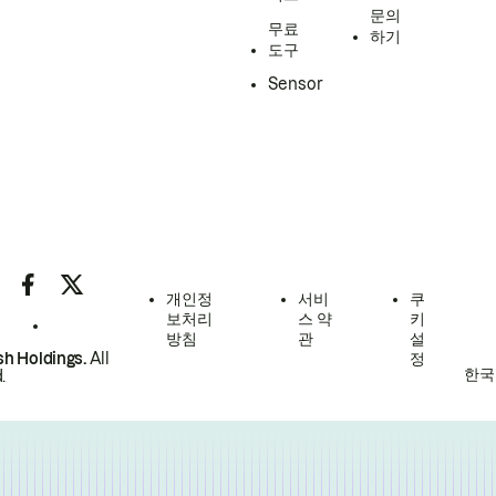
문의
무료
하기
도구
Sensor
개인정
서비
쿠
보처리
스 약
키
방침
관
설
h Holdings.
All
정
한국
.