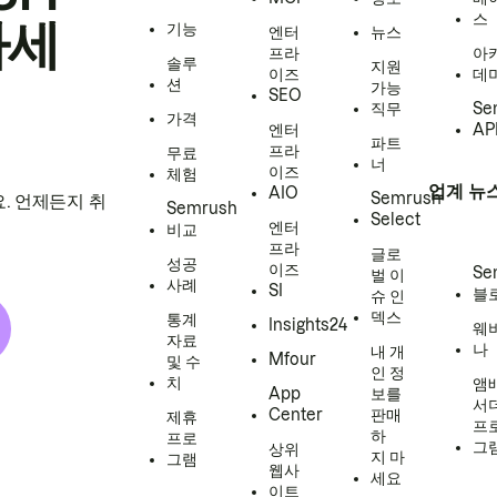
스
하세
기능
엔터
뉴스
프라
아
솔루
지원
이즈
데
션
가능
SEO
직무
Se
가격
엔터
AP
파트
프라
무료
너
이즈
체험
업계 뉴
AIO
Semrush
. 언제든지 취
Semrush
Select
엔터
비교
프라
글로
성공
이즈
Se
벌 이
사례
SI
블
슈 인
덱스
통계
Insights24
웨
자료
나
내 개
Mfour
및 수
인 정
치
앰
App
보를
서
Center
판매
제휴
프
하
프로
그
상위
지 마
그램
웹사
세요
이트