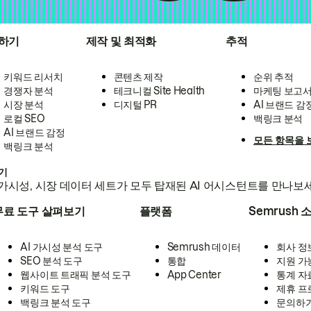
하기
제작 및 최적화
추적
키워드 리서치
콘텐츠 제작
순위 추적
경쟁자 분석
테크니컬 Site Health
마케팅 보고
시장 분석
디지털 PR
AI 브랜드 감
로컬 SEO
백링크 분석
AI 브랜드 감정
모든 항목을 
백링크 분석
하기
가시성, 시장 데이터 세트가 모두 탑재된 AI 어시스턴트를 만나보
무료 도구 살펴보기
플랫폼
Semrush 
AI 가시성 분석 도구
Semrush 데이터
회사 정
SEO 분석 도구
통합
지원 가
웹사이트 트래픽 분석 도구
App Center
통계 자
키워드 도구
제휴 프
백링크 분석 도구
문의하