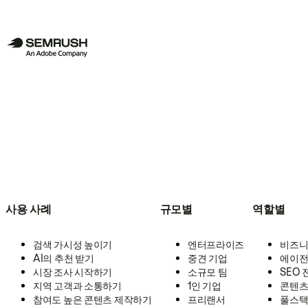
사용 사례
규모별
역할별
검색 가시성 높이기
엔터프라이즈
비즈니
AI의 추천 받기
중견 기업
에이전
시장 조사 시작하기
소규모 팀
SEO
지역 고객과 소통하기
1인 기업
콘텐츠
참여도 높은 콘텐츠 제작하기
프리랜서
풀스택