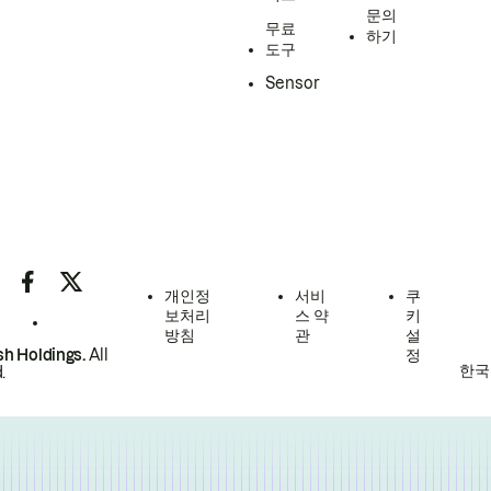
문의
무료
하기
도구
Sensor
개인정
서비
쿠
보처리
스 약
키
방침
관
설
h Holdings.
All
정
한국
.