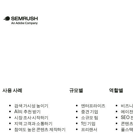
사용 사례
규모별
역할별
검색 가시성 높이기
엔터프라이즈
비즈니
AI의 추천 받기
중견 기업
에이전
시장 조사 시작하기
소규모 팀
SEO
지역 고객과 소통하기
1인 기업
콘텐츠
참여도 높은 콘텐츠 제작하기
프리랜서
풀스택