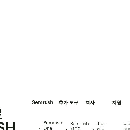
Semrush
추가 도구
회사
지원
로
SH
Semrush
Semrush
회사
지
One
MCP
정보
베