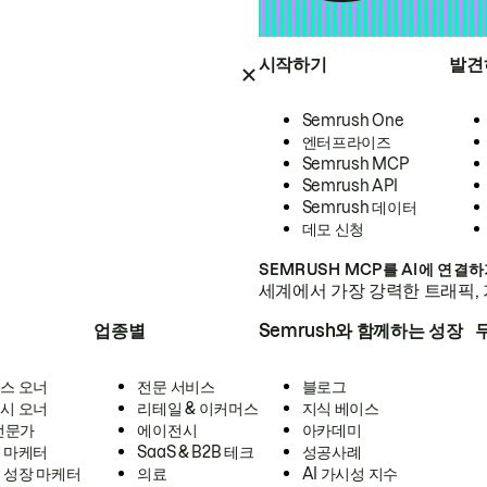
시작하기
발견
Semrush One
엔터프라이즈
Semrush MCP
Semrush API
Semrush 데이터
데모 신청
SEMRUSH MCP를 AI에 연결
세계에서 가장 강력한 트래픽, 
업종별
Semrush와 함께하는 성장
스 오너
전문 서비스
블로그
시 오너
리테일 & 이커머스
지식 베이스
 전문가
에이전시
아카데미
 마케터
SaaS & B2B 테크
성공사례
 성장 마케터
의료
AI 가시성 지수