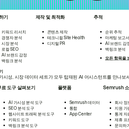
하기
제작 및 최적화
추적
키워드 리서치
콘텐츠 제작
순위 추적
경쟁자 분석
테크니컬 Site Health
마케팅 보고
시장 분석
디지털 PR
AI 브랜드 감
로컬 SEO
백링크 분석
AI 브랜드 감정
모든 항목을 
백링크 분석
하기
가시성, 시장 데이터 세트가 모두 탑재된 AI 어시스턴트를 만나보
무료 도구 살펴보기
플랫폼
Semrush 
AI 가시성 분석 도구
Semrush 데이터
회사 정
SEO 분석 도구
통합
지원 가
웹사이트 트래픽 분석 도구
App Center
통계 자
키워드 도구
제휴 프
백링크 분석 도구
문의하