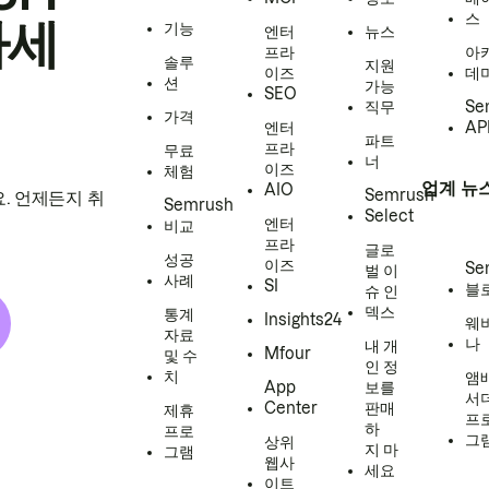
스
하세
기능
엔터
뉴스
프라
아
솔루
지원
이즈
데
션
가능
SEO
직무
Se
가격
엔터
AP
파트
프라
무료
너
이즈
체험
업계 뉴
AIO
Semrush
. 언제든지 취
Semrush
Select
엔터
비교
프라
글로
성공
이즈
Se
벌 이
사례
SI
블
슈 인
덱스
통계
Insights24
웨
자료
나
내 개
Mfour
및 수
인 정
치
앰
App
보를
서
Center
판매
제휴
프
하
프로
그
상위
지 마
그램
웹사
세요
이트