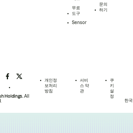
문의
무료
하기
도구
Sensor
개인정
서비
쿠
보처리
스 약
키
방침
관
설
h Holdings.
All
정
한국
.