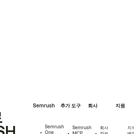
Semrush
추가 도구
회사
지원
로
SH
Semrush
Semrush
회사
지
One
MCP
정보
베