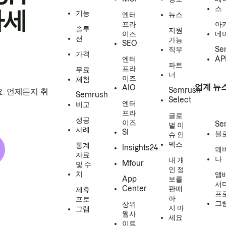
스
하세
기능
엔터
뉴스
프라
아
솔루
지원
이즈
데
션
가능
SEO
직무
Se
가격
엔터
AP
파트
프라
무료
너
이즈
체험
업계 뉴
AIO
Semrush
. 언제든지 취
Semrush
Select
엔터
비교
프라
글로
성공
이즈
Se
벌 이
사례
SI
블
슈 인
덱스
통계
Insights24
웨
자료
나
내 개
Mfour
및 수
인 정
치
앰
App
보를
서
Center
판매
제휴
프
하
프로
그
상위
지 마
그램
웹사
세요
이트