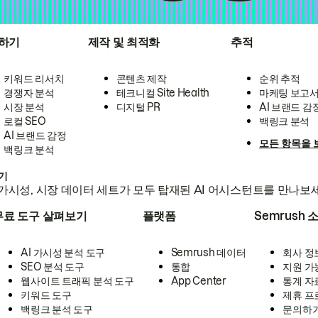
하기
제작 및 최적화
추적
키워드 리서치
콘텐츠 제작
순위 추적
경쟁자 분석
테크니컬 Site Health
마케팅 보고
시장 분석
디지털 PR
AI 브랜드 감
로컬 SEO
백링크 분석
AI 브랜드 감정
모든 항목을 
백링크 분석
하기
가시성, 시장 데이터 세트가 모두 탑재된 AI 어시스턴트를 만나보
무료 도구 살펴보기
플랫폼
Semrush 
AI 가시성 분석 도구
Semrush 데이터
회사 정
SEO 분석 도구
통합
지원 가
웹사이트 트래픽 분석 도구
App Center
통계 자
키워드 도구
제휴 프
백링크 분석 도구
문의하