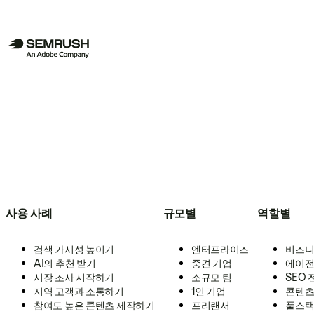
사용 사례
규모별
역할별
검색 가시성 높이기
엔터프라이즈
비즈니
AI의 추천 받기
중견 기업
에이전
시장 조사 시작하기
소규모 팀
SEO
지역 고객과 소통하기
1인 기업
콘텐츠
참여도 높은 콘텐츠 제작하기
프리랜서
풀스택