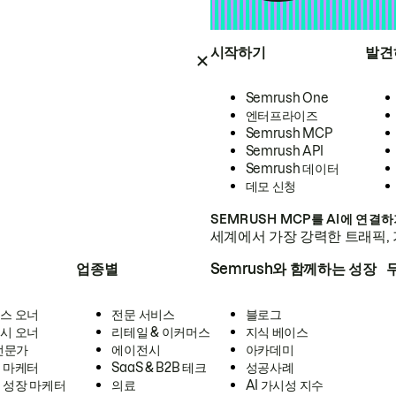
시작하기
발견
Semrush One
엔터프라이즈
Semrush MCP
Semrush API
Semrush 데이터
데모 신청
SEMRUSH MCP를 AI에 연결
세계에서 가장 강력한 트래픽, 
업종별
Semrush와 함께하는 성장
스 오너
전문 서비스
블로그
시 오너
리테일 & 이커머스
지식 베이스
 전문가
에이전시
아카데미
 마케터
SaaS & B2B 테크
성공사례
 성장 마케터
의료
AI 가시성 지수