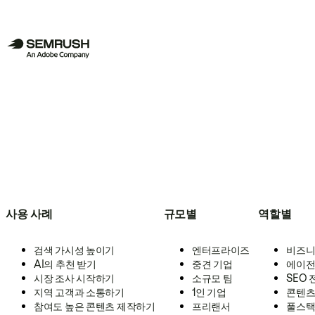
사용 사례
규모별
역할별
검색 가시성 높이기
엔터프라이즈
비즈니
AI의 추천 받기
중견 기업
에이전
시장 조사 시작하기
소규모 팀
SEO
지역 고객과 소통하기
1인 기업
콘텐츠
참여도 높은 콘텐츠 제작하기
프리랜서
풀스택