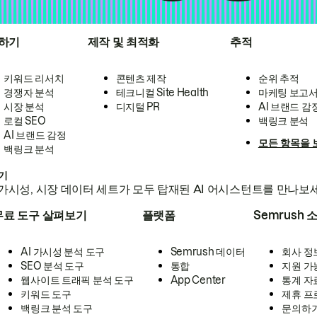
하기
제작 및 최적화
추적
키워드 리서치
콘텐츠 제작
순위 추적
경쟁자 분석
테크니컬 Site Health
마케팅 보고
시장 분석
디지털 PR
AI 브랜드 감
로컬 SEO
백링크 분석
AI 브랜드 감정
모든 항목을 
백링크 분석
하기
가시성, 시장 데이터 세트가 모두 탑재된 AI 어시스턴트를 만나보
무료 도구 살펴보기
플랫폼
Semrush 
AI 가시성 분석 도구
Semrush 데이터
회사 정
SEO 분석 도구
통합
지원 가
웹사이트 트래픽 분석 도구
App Center
통계 자
키워드 도구
제휴 프
백링크 분석 도구
문의하