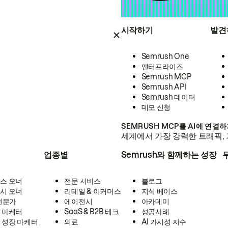
시작하기
발견
Semrush One
엔터프라이즈
Semrush MCP
Semrush API
Semrush 데이터
데모 신청
SEMRUSH MCP를 AI에 연결
세계에서 가장 강력한 트래픽, 
업종별
Semrush와 함께하는 성장
스 오너
전문 서비스
블로그
시 오너
리테일 & 이커머스
지식 베이스
 전문가
에이전시
아카데미
 마케터
SaaS & B2B 테크
성공사례
 성장 마케터
의료
AI 가시성 지수