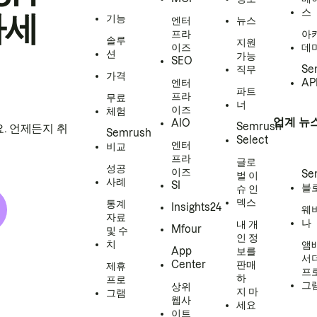
스
하세
기능
엔터
뉴스
프라
아
솔루
지원
이즈
데
션
가능
SEO
직무
Se
가격
엔터
AP
파트
프라
무료
너
이즈
체험
업계 뉴
AIO
Semrush
. 언제든지 취
Semrush
Select
엔터
비교
프라
글로
성공
이즈
Se
벌 이
사례
SI
블
슈 인
덱스
통계
Insights24
웨
자료
나
내 개
Mfour
및 수
인 정
치
앰
App
보를
서
Center
판매
제휴
프
하
프로
그
상위
지 마
그램
웹사
세요
이트