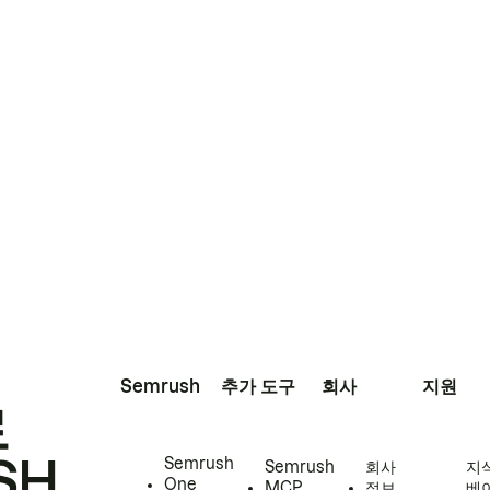
Semrush
추가 도구
회사
지원
로
SH
Semrush
Semrush
회사
지
One
MCP
정보
베