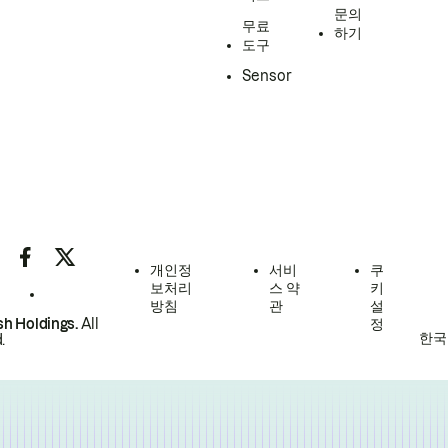
문의
무료
하기
도구
Sensor
개인정
서비
쿠
보처리
스 약
키
방침
관
설
h Holdings.
All
정
한국
.