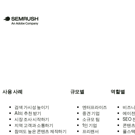
사용 사례
규모별
역할별
검색 가시성 높이기
엔터프라이즈
비즈니
AI의 추천 받기
중견 기업
에이전
시장 조사 시작하기
소규모 팀
SEO
지역 고객과 소통하기
1인 기업
콘텐츠
참여도 높은 콘텐츠 제작하기
프리랜서
풀스택