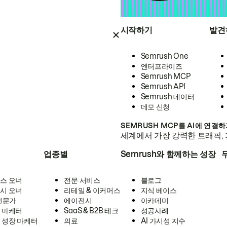
시작하기
발견
Semrush One
엔터프라이즈
Semrush MCP
Semrush API
Semrush 데이터
데모 신청
SEMRUSH MCP를 AI에 연결
세계에서 가장 강력한 트래픽, 
업종별
Semrush와 함께하는 성장
스 오너
전문 서비스
블로그
시 오너
리테일 & 이커머스
지식 베이스
 전문가
에이전시
아카데미
 마케터
SaaS & B2B 테크
성공사례
 성장 마케터
의료
AI 가시성 지수