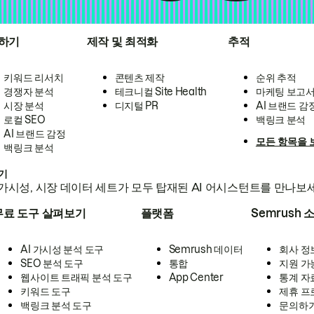
하기
제작 및 최적화
추적
키워드 리서치
콘텐츠 제작
순위 추적
경쟁자 분석
테크니컬 Site Health
마케팅 보고
시장 분석
디지털 PR
AI 브랜드 감
로컬 SEO
백링크 분석
AI 브랜드 감정
모든 항목을 
백링크 분석
하기
가시성, 시장 데이터 세트가 모두 탑재된 AI 어시스턴트를 만나보
무료 도구 살펴보기
플랫폼
Semrush 
AI 가시성 분석 도구
Semrush 데이터
회사 정
SEO 분석 도구
통합
지원 가
웹사이트 트래픽 분석 도구
App Center
통계 자
키워드 도구
제휴 프
백링크 분석 도구
문의하