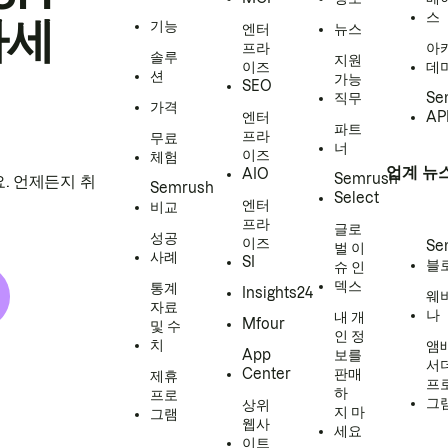
스
하세
기능
엔터
뉴스
프라
아
솔루
지원
이즈
데
션
가능
SEO
직무
Se
가격
엔터
AP
파트
프라
무료
너
이즈
체험
업계 뉴
AIO
Semrush
. 언제든지 취
Semrush
Select
엔터
비교
프라
글로
성공
이즈
Se
벌 이
사례
SI
블
슈 인
덱스
통계
Insights24
웨
자료
나
내 개
Mfour
및 수
인 정
치
앰
App
보를
서
Center
판매
제휴
프
하
프로
그
상위
지 마
그램
웹사
세요
이트