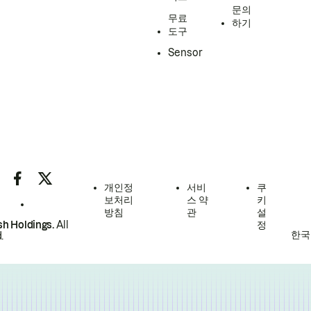
문의
무료
하기
도구
Sensor
개인정
서비
쿠
보처리
스 약
키
방침
관
설
h Holdings.
All
정
한국
.