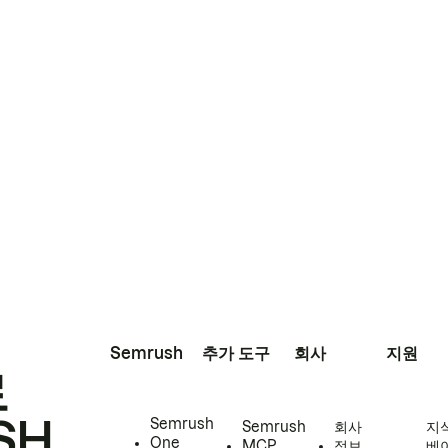
Semrush
추가 도구
회사
지원
로
SH
Semrush
Semrush
회사
지
One
MCP
정보
베