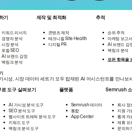
하기
제작 및 최적화
추적
키워드 리서치
콘텐츠 제작
순위 추적
경쟁자 분석
테크니컬 Site Health
마케팅 보고
시장 분석
디지털 PR
AI 브랜드 감
로컬 SEO
백링크 분석
AI 브랜드 감정
모든 항목을 
백링크 분석
하기
가시성, 시장 데이터 세트가 모두 탑재된 AI 어시스턴트를 만나보
무료 도구 살펴보기
플랫폼
Semrush 
AI 가시성 분석 도구
Semrush 데이터
회사 정
SEO 분석 도구
통합
지원 가
웹사이트 트래픽 분석 도구
App Center
통계 자
키워드 도구
제휴 프
백링크 분석 도구
문의하