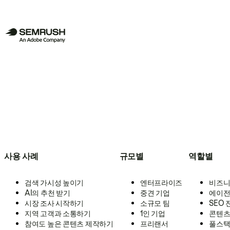
사용 사례
규모별
역할별
검색 가시성 높이기
엔터프라이즈
비즈니
AI의 추천 받기
중견 기업
에이전
시장 조사 시작하기
소규모 팀
SEO
지역 고객과 소통하기
1인 기업
콘텐츠
참여도 높은 콘텐츠 제작하기
프리랜서
풀스택