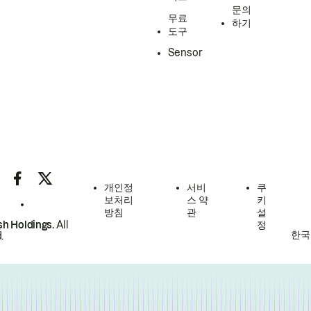
문의
무료
하기
도구
Sensor
개인정
서비
쿠
보처리
스 약
키
방침
관
설
h Holdings.
All
정
한국
.