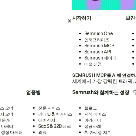
시작하기
발견
Semrush One
엔터프라이즈
Semrush MCP
Semrush API
Semrush 데이터
데모 신청
SEMRUSH MCP를 AI에 연결
세계에서 가장 강력한 트래픽, 
업종별
Semrush와 함께하는 성장
스 오너
전문 서비스
블로그
시 오너
리테일 & 이커머스
지식 베이스
 전문가
에이전시
아카데미
 마케터
SaaS & B2B 테크
성공사례
 성장 마케터
의료
AI 가시성 지수