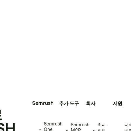
Semrush
추가 도구
회사
지원
로
SH
Semrush
Semrush
회사
지
One
MCP
정보
베