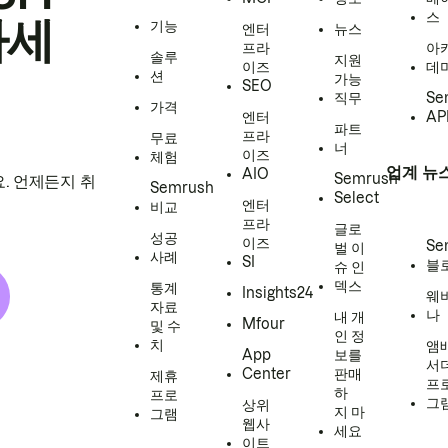
스
하세
기능
엔터
뉴스
프라
아
솔루
지원
이즈
데
션
가능
SEO
직무
Se
가격
엔터
AP
파트
프라
무료
너
이즈
체험
업계 뉴
AIO
Semrush
. 언제든지 취
Semrush
Select
엔터
비교
프라
글로
성공
이즈
Se
벌 이
사례
SI
블
슈 인
덱스
통계
Insights24
웨
자료
나
내 개
Mfour
및 수
인 정
치
앰
App
보를
서
Center
판매
제휴
프
하
프로
그
상위
지 마
그램
웹사
세요
이트