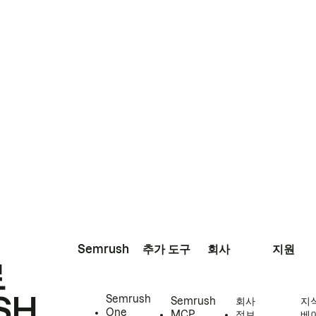
Semrush
추가 도구
회사
지원
로
SH
Semrush
Semrush
회사
지
One
MCP
정보
베