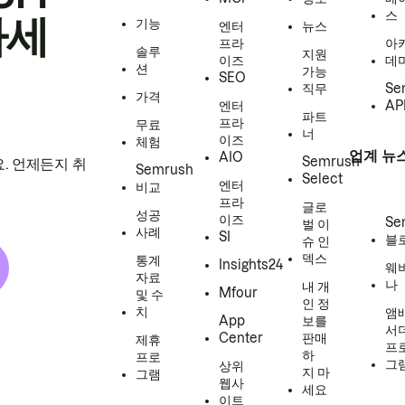
스
하세
기능
엔터
뉴스
프라
아
솔루
지원
이즈
데
션
가능
SEO
직무
Se
가격
엔터
AP
파트
프라
무료
너
이즈
체험
업계 뉴
AIO
Semrush
. 언제든지 취
Semrush
Select
엔터
비교
프라
글로
성공
이즈
Se
벌 이
사례
SI
블
슈 인
덱스
통계
Insights24
웨
자료
나
내 개
Mfour
및 수
인 정
치
앰
App
보를
서
Center
판매
제휴
프
하
프로
그
상위
지 마
그램
웹사
세요
이트