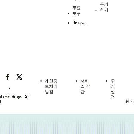
문의
무료
하기
도구
Sensor
개인정
서비
쿠
보처리
스 약
키
방침
관
설
h Holdings.
All
정
한국
.