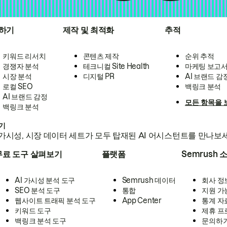
하기
제작 및 최적화
추적
키워드 리서치
콘텐츠 제작
순위 추적
경쟁자 분석
테크니컬 Site Health
마케팅 보고
시장 분석
디지털 PR
AI 브랜드 감
로컬 SEO
백링크 분석
AI 브랜드 감정
모든 항목을 
백링크 분석
하기
가시성, 시장 데이터 세트가 모두 탑재된 AI 어시스턴트를 만나보
무료 도구 살펴보기
플랫폼
Semrush 
AI 가시성 분석 도구
Semrush 데이터
회사 정
SEO 분석 도구
통합
지원 가
웹사이트 트래픽 분석 도구
App Center
통계 자
키워드 도구
제휴 프
백링크 분석 도구
문의하