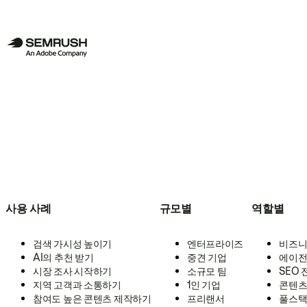
사용 사례
규모별
역할별
검색 가시성 높이기
엔터프라이즈
비즈니
AI의 추천 받기
중견 기업
에이전
시장 조사 시작하기
소규모 팀
SEO
지역 고객과 소통하기
1인 기업
콘텐츠
참여도 높은 콘텐츠 제작하기
프리랜서
풀스택