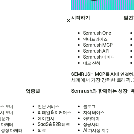
시작하기
발견
Semrush One
엔터프라이즈
Semrush MCP
Semrush API
Semrush 데이터
데모 신청
SEMRUSH MCP를 AI에 연결
세계에서 가장 강력한 트래픽, 
업종별
Semrush와 함께하는 성장
스 오너
전문 서비스
블로그
시 오너
리테일 & 이커머스
지식 베이스
 전문가
에이전시
아카데미
 마케터
SaaS & B2B 테크
성공사례
 성장 마케터
의료
AI 가시성 지수