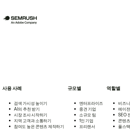
사용 사례
규모별
역할별
검색 가시성 높이기
엔터프라이즈
비즈니
AI의 추천 받기
중견 기업
에이전
시장 조사 시작하기
소규모 팀
SEO
지역 고객과 소통하기
1인 기업
콘텐츠
참여도 높은 콘텐츠 제작하기
프리랜서
풀스택