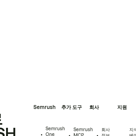
Semrush
추가 도구
회사
지원
로
SH
Semrush
Semrush
회사
지
One
MCP
정보
베