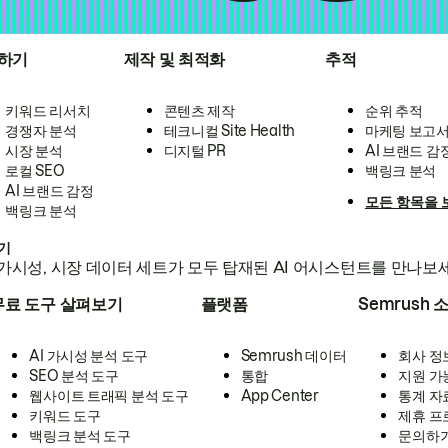
하기
제작 및 최적화
추적
키워드 리서치
콘텐츠 제작
순위 추적
경쟁자 분석
테크니컬 Site Health
마케팅 보고
시장 분석
디지털 PR
AI 브랜드 감
로컬 SEO
백링크 분석
AI 브랜드 감정
모든 항목을 
백링크 분석
하기
가시성, 시장 데이터 세트가 모두 탑재된 AI 어시스턴트를 만나보
무료 도구 살펴보기
플랫폼
Semrush 
AI 가시성 분석 도구
Semrush 데이터
회사 정
SEO 분석 도구
통합
지원 가
웹사이트 트래픽 분석 도구
App Center
통계 자
키워드 도구
제휴 프
백링크 분석 도구
문의하