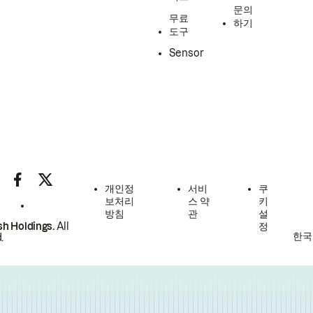
문의
무료
하기
도구
Sensor
개인정
서비
쿠
보처리
스 약
키
방침
관
설
h Holdings.
All
정
한국
.