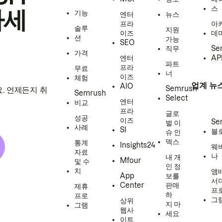
스
하세
기능
엔터
뉴스
프라
아
솔루
지원
이즈
데
션
가능
SEO
직무
Se
가격
엔터
AP
파트
프라
무료
너
이즈
체험
업계 뉴
AIO
Semrush
. 언제든지 취
Semrush
Select
엔터
비교
프라
글로
성공
이즈
Se
벌 이
사례
SI
블
슈 인
덱스
통계
Insights24
웨
자료
나
내 개
Mfour
및 수
인 정
치
앰
App
보를
서
Center
판매
제휴
프
하
프로
그
상위
지 마
그램
웹사
세요
이트