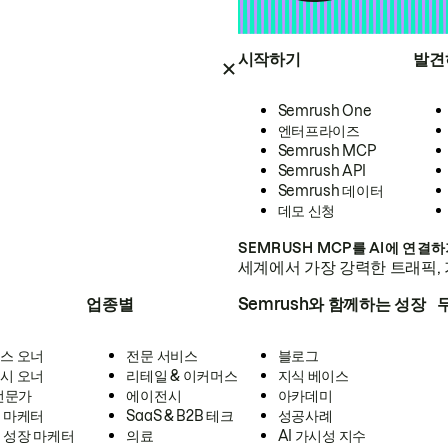
시작하기
발견
Semrush One
엔터프라이즈
Semrush MCP
Semrush API
Semrush 데이터
데모 신청
SEMRUSH MCP를 AI에 연결
세계에서 가장 강력한 트래픽, 
업종별
Semrush와 함께하는 성장
스 오너
전문 서비스
블로그
시 오너
리테일 & 이커머스
지식 베이스
 전문가
에이전시
아카데미
 마케터
SaaS & B2B 테크
성공사례
 성장 마케터
의료
AI 가시성 지수