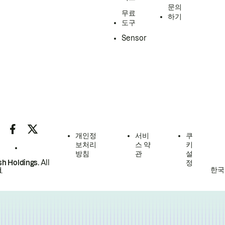
문의
무료
하기
도구
Sensor
개인정
서비
쿠
보처리
스 약
키
방침
관
설
h Holdings.
All
정
한국
.