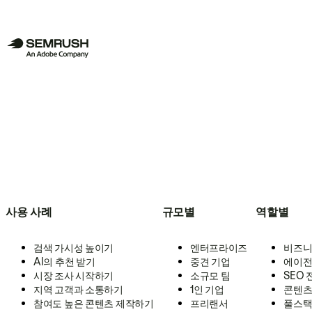
사용 사례
규모별
역할별
검색 가시성 높이기
엔터프라이즈
비즈니
AI의 추천 받기
중견 기업
에이전
시장 조사 시작하기
소규모 팀
SEO
지역 고객과 소통하기
1인 기업
콘텐츠
참여도 높은 콘텐츠 제작하기
프리랜서
풀스택