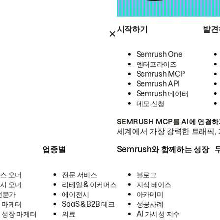
시작하기
발견
Semrush One
엔터프라이즈
Semrush MCP
Semrush API
Semrush 데이터
데모 신청
SEMRUSH MCP를 AI에 연결
세계에서 가장 강력한 트래픽, 
업종별
Semrush와 함께하는 성장
스 오너
전문 서비스
블로그
시 오너
리테일 & 이커머스
지식 베이스
 전문가
에이전시
아카데미
 마케터
SaaS & B2B 테크
성공사례
 성장 마케터
의료
AI 가시성 지수