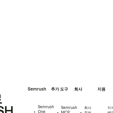
Semrush
추가 도구
회사
지원
로
SH
Semrush
Semrush
회사
지
One
MCP
정보
베