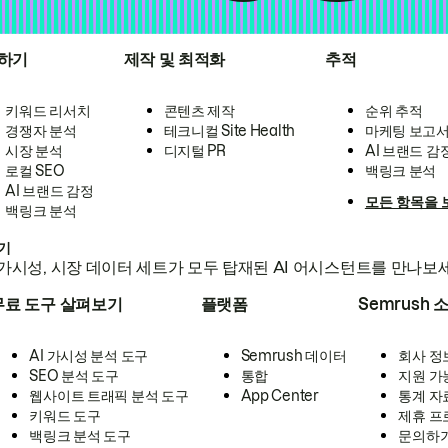
하기
제작 및 최적화
추적
키워드 리서치
콘텐츠 제작
순위 추적
경쟁자 분석
테크니컬 Site Health
마케팅 보고
시장 분석
디지털 PR
AI 브랜드 감
로컬 SEO
백링크 분석
AI 브랜드 감정
모든 항목을 
백링크 분석
하기
가시성, 시장 데이터 세트가 모두 탑재된 AI 어시스턴트를 만나보
무료 도구 살펴보기
플랫폼
Semrush 
AI 가시성 분석 도구
Semrush 데이터
회사 정
SEO 분석 도구
통합
지원 가
웹사이트 트래픽 분석 도구
App Center
통계 자
키워드 도구
제휴 프
백링크 분석 도구
문의하