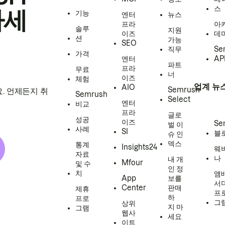
스
하세
기능
엔터
뉴스
프라
아
솔루
지원
이즈
데
션
가능
SEO
직무
Se
가격
엔터
AP
파트
프라
무료
너
이즈
체험
업계 뉴
AIO
Semrush
. 언제든지 취
Semrush
Select
엔터
비교
프라
글로
성공
이즈
Se
벌 이
사례
SI
블
슈 인
덱스
통계
Insights24
웨
자료
나
내 개
Mfour
및 수
인 정
치
앰
App
보를
서
Center
판매
제휴
프
하
프로
그
상위
지 마
그램
웹사
세요
이트