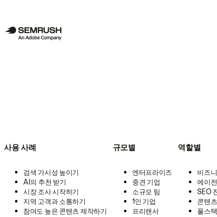
사용 사례
규모별
역할별
검색 가시성 높이기
엔터프라이즈
비즈니
AI의 추천 받기
중견 기업
에이전
시장 조사 시작하기
소규모 팀
SEO
지역 고객과 소통하기
1인 기업
콘텐츠
참여도 높은 콘텐츠 제작하기
프리랜서
풀스택