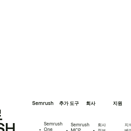
Semrush
추가 도구
회사
지원
로
SH
Semrush
Semrush
회사
지
One
MCP
정보
베