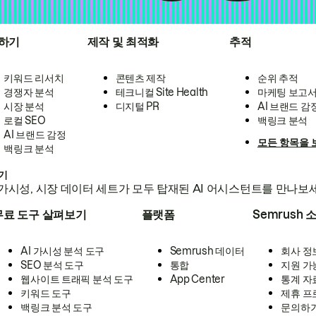
하기
제작 및 최적화
추적
키워드 리서치
콘텐츠 제작
순위 추적
경쟁자 분석
테크니컬 Site Health
마케팅 보고
시장 분석
디지털 PR
AI 브랜드 감
로컬 SEO
백링크 분석
AI 브랜드 감정
모든 항목을 
백링크 분석
하기
가시성, 시장 데이터 세트가 모두 탑재된 AI 어시스턴트를 만나보
무료 도구 살펴보기
플랫폼
Semrush 
AI 가시성 분석 도구
Semrush 데이터
회사 정
SEO 분석 도구
통합
지원 가
웹사이트 트래픽 분석 도구
App Center
통계 자
키워드 도구
제휴 프
백링크 분석 도구
문의하