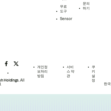
문의
무료
하기
도구
Sensor
개인정
서비
쿠
보처리
스 약
키
방침
관
설
h Holdings.
All
정
한국
.