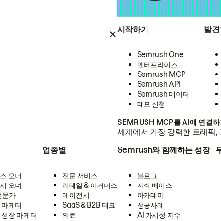
시작하기
발견
Semrush One
엔터프라이즈
Semrush MCP
Semrush API
Semrush 데이터
데모 신청
SEMRUSH MCP를 AI에 연결
세계에서 가장 강력한 트래픽, 
업종별
Semrush와 함께하는 성장
스 오너
전문 서비스
블로그
시 오너
리테일 & 이커머스
지식 베이스
 전문가
에이전시
아카데미
 마케터
SaaS & B2B 테크
성공사례
 성장 마케터
의료
AI 가시성 지수