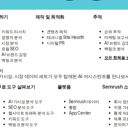
하기
제작 및 최적화
추적
키워드 리서치
콘텐츠 제작
순위 추적
경쟁자 분석
테크니컬 Site Health
마케팅 보고
시장 분석
디지털 PR
AI 브랜드 감
로컬 SEO
백링크 분석
AI 브랜드 감정
모든 항목을 
백링크 분석
하기
가시성, 시장 데이터 세트가 모두 탑재된 AI 어시스턴트를 만나보
무료 도구 살펴보기
플랫폼
Semrush 
AI 가시성 분석 도구
Semrush 데이터
회사 정
SEO 분석 도구
통합
지원 가
웹사이트 트래픽 분석 도구
App Center
통계 자
키워드 도구
제휴 프
백링크 분석 도구
문의하