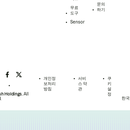
문의
무료
하기
도구
Sensor
개인정
서비
쿠
보처리
스 약
키
방침
관
설
h Holdings.
All
정
한국
.