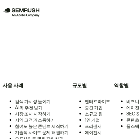
사용 사례
규모별
역할별
검색 가시성 높이기
엔터프라이즈
비즈니
AI의 추천 받기
중견 기업
에이전
시장 조사 시작하기
소규모 팀
SEO
지역 고객과 소통하기
1인 기업
콘텐츠
참여도 높은 콘텐츠 제작하기
프리랜서
풀스택
기술적 사이트 문제 해결하기
에이전시
오프사이트 권위 강화하기