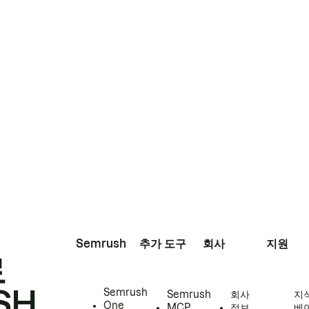
Semrush
추가 도구
회사
지원
로
SH
Semrush
Semrush
회사
지
One
MCP
정보
베