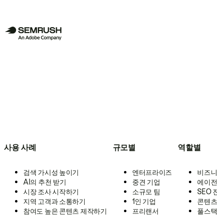
사용 사례
규모별
역할별
검색 가시성 높이기
엔터프라이즈
비즈니
AI의 추천 받기
중견 기업
에이전
시장 조사 시작하기
소규모 팀
SEO
지역 고객과 소통하기
1인 기업
콘텐츠
참여도 높은 콘텐츠 제작하기
프리랜서
풀스택