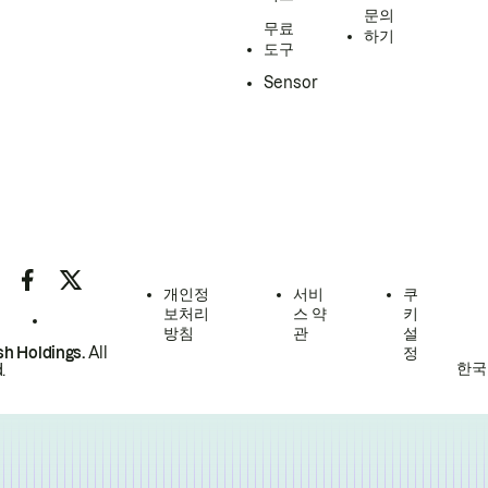
문의
무료
하기
도구
Sensor
개인정
서비
쿠
보처리
스 약
키
방침
관
설
h Holdings.
All
정
한국
.