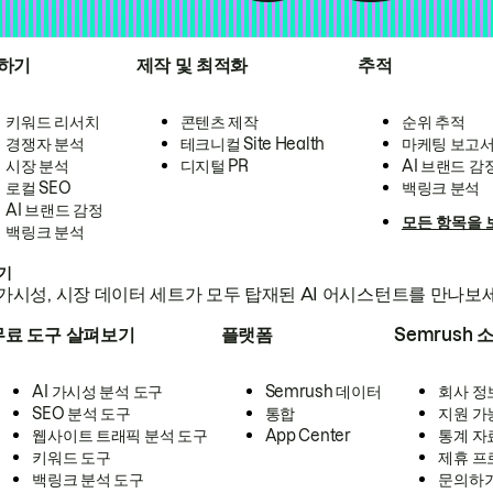
하기
제작 및 최적화
추적
키워드 리서치
콘텐츠 제작
순위 추적
경쟁자 분석
테크니컬 Site Health
마케팅 보고
시장 분석
디지털 PR
AI 브랜드 감
로컬 SEO
백링크 분석
AI 브랜드 감정
모든 항목을 
백링크 분석
하기
가시성, 시장 데이터 세트가 모두 탑재된 AI 어시스턴트를 만나보
무료 도구 살펴보기
플랫폼
Semrush 
AI 가시성 분석 도구
Semrush 데이터
회사 정
SEO 분석 도구
통합
지원 가
웹사이트 트래픽 분석 도구
App Center
통계 자
키워드 도구
제휴 프
백링크 분석 도구
문의하