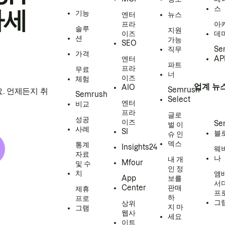
스
하세
기능
엔터
뉴스
프라
아
솔루
지원
이즈
데
션
가능
SEO
직무
Se
가격
엔터
AP
파트
프라
무료
너
이즈
체험
업계 뉴
AIO
Semrush
. 언제든지 취
Semrush
Select
엔터
비교
프라
글로
성공
이즈
Se
벌 이
사례
SI
블
슈 인
덱스
통계
Insights24
웨
자료
나
내 개
Mfour
및 수
인 정
치
앰
App
보를
서
Center
판매
제휴
프
하
프로
그
상위
지 마
그램
웹사
세요
이트