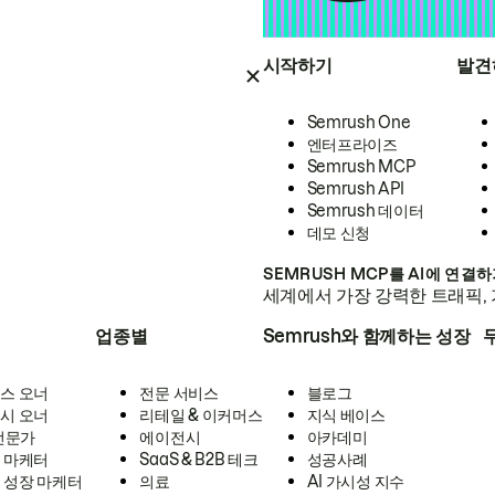
시작하기
발견
Semrush One
엔터프라이즈
Semrush MCP
Semrush API
Semrush 데이터
데모 신청
SEMRUSH MCP를 AI에 연결
세계에서 가장 강력한 트래픽, 
업종별
Semrush와 함께하는 성장
스 오너
전문 서비스
블로그
시 오너
리테일 & 이커머스
지식 베이스
 전문가
에이전시
아카데미
 마케터
SaaS & B2B 테크
성공사례
 성장 마케터
의료
AI 가시성 지수