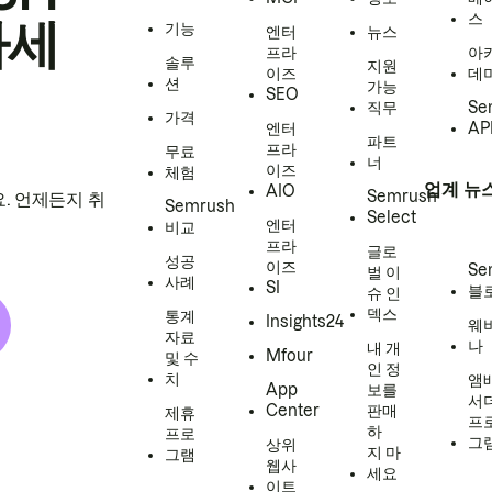
스
하세
기능
엔터
뉴스
프라
아
솔루
지원
이즈
데
션
가능
SEO
직무
Se
가격
엔터
AP
파트
프라
무료
너
이즈
체험
업계 뉴
AIO
Semrush
. 언제든지 취
Semrush
Select
엔터
비교
프라
글로
성공
이즈
Se
벌 이
사례
SI
블
슈 인
덱스
통계
Insights24
웨
자료
나
내 개
Mfour
및 수
인 정
치
앰
App
보를
서
Center
판매
제휴
프
하
프로
그
상위
지 마
그램
웹사
세요
이트