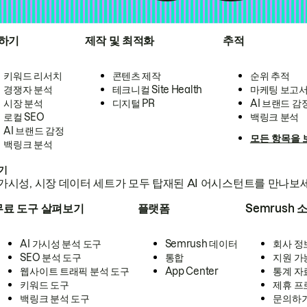
하기
제작 및 최적화
추적
키워드 리서치
콘텐츠 제작
순위 추적
경쟁자 분석
테크니컬 Site Health
마케팅 보고
시장 분석
디지털 PR
AI 브랜드 감
로컬 SEO
백링크 분석
AI 브랜드 감정
모든 항목을 
백링크 분석
하기
가시성, 시장 데이터 세트가 모두 탑재된 AI 어시스턴트를 만나보
무료 도구 살펴보기
플랫폼
Semrush 
AI 가시성 분석 도구
Semrush 데이터
회사 정
SEO 분석 도구
통합
지원 가
웹사이트 트래픽 분석 도구
App Center
통계 자
키워드 도구
제휴 프
백링크 분석 도구
문의하