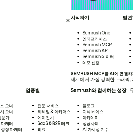
시작하기
발견
Semrush One
엔터프라이즈
Semrush MCP
Semrush API
Semrush 데이터
데모 신청
SEMRUSH MCP를 AI에 연결
세계에서 가장 강력한 트래픽, 
업종별
Semrush와 함께하는 성장
스 오너
전문 서비스
블로그
시 오너
리테일 & 이커머스
지식 베이스
 전문가
에이전시
아카데미
 마케터
SaaS & B2B 테크
성공사례
 성장 마케터
의료
AI 가시성 지수