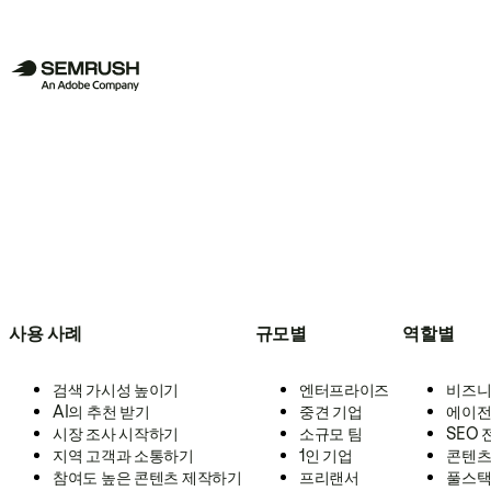
사용 사례
규모별
역할별
검색 가시성 높이기
엔터프라이즈
비즈니
AI의 추천 받기
중견 기업
에이전
시장 조사 시작하기
소규모 팀
SEO
지역 고객과 소통하기
1인 기업
콘텐츠
참여도 높은 콘텐츠 제작하기
프리랜서
풀스택