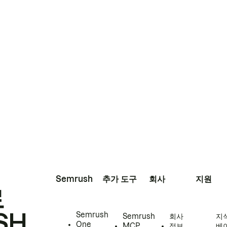
Semrush
추가 도구
회사
지원
로
SH
Semrush
Semrush
회사
지
One
MCP
정보
베