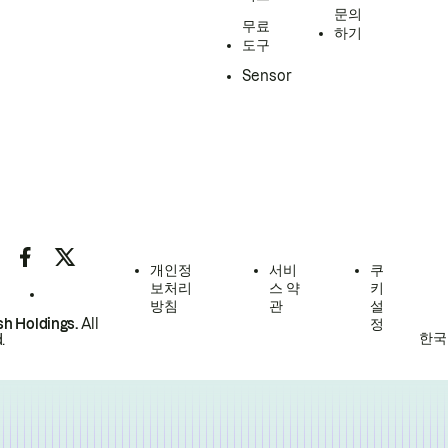
문의
무료
하기
도구
Sensor
개인정
서비
쿠
보처리
스 약
키
방침
관
설
h Holdings.
All
정
한국
.