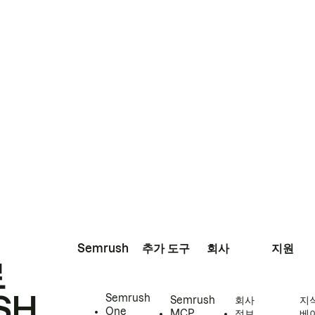
Semrush
추가 도구
회사
지원
로
SH
Semrush
Semrush
회사
지
One
MCP
정보
베