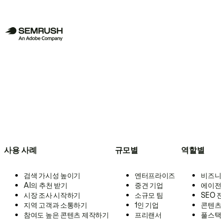
사용 사례
규모별
역할별
검색 가시성 높이기
엔터프라이즈
비즈니
AI의 추천 받기
중견 기업
에이전
시장 조사 시작하기
소규모 팀
SEO
지역 고객과 소통하기
1인 기업
콘텐츠
참여도 높은 콘텐츠 제작하기
프리랜서
풀스택