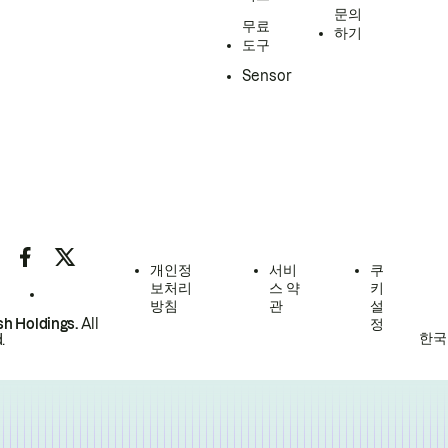
문의
무료
하기
도구
Sensor
개인정
서비
쿠
보처리
스 약
키
방침
관
설
h Holdings.
All
정
한국
.