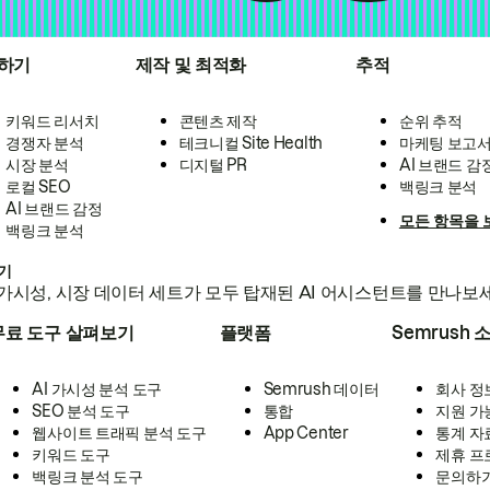
하기
제작 및 최적화
추적
키워드 리서치
콘텐츠 제작
순위 추적
경쟁자 분석
테크니컬 Site Health
마케팅 보고
시장 분석
디지털 PR
AI 브랜드 감
로컬 SEO
백링크 분석
AI 브랜드 감정
모든 항목을 
백링크 분석
하기
가시성, 시장 데이터 세트가 모두 탑재된 AI 어시스턴트를 만나보
무료 도구 살펴보기
플랫폼
Semrush 
AI 가시성 분석 도구
Semrush 데이터
회사 정
SEO 분석 도구
통합
지원 가
웹사이트 트래픽 분석 도구
App Center
통계 자
키워드 도구
제휴 프
백링크 분석 도구
문의하