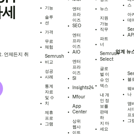
스
하세
기능
엔터
뉴스
프라
아
솔루
지원
이즈
데
션
가능
SEO
직무
Se
가격
엔터
AP
파트
프라
무료
너
이즈
체험
업계 뉴
AIO
Semrush
. 언제든지 취
Semrush
Select
엔터
비교
프라
글로
성공
이즈
Se
벌 이
사례
SI
블
슈 인
덱스
통계
Insights24
웨
자료
나
내 개
Mfour
및 수
인 정
치
앰
App
보를
서
Center
판매
제휴
프
하
프로
그
상위
지 마
그램
웹사
세요
이트