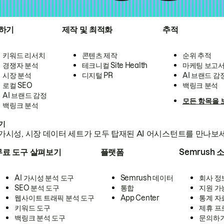
하기
제작 및 최적화
추적
키워드 리서치
콘텐츠 제작
순위 추적
경쟁자 분석
테크니컬 Site Health
마케팅 보고
시장 분석
디지털 PR
AI 브랜드 감
로컬 SEO
백링크 분석
AI 브랜드 감정
모든 항목을 
백링크 분석
하기
가시성, 시장 데이터 세트가 모두 탑재된 AI 어시스턴트를 만나보
무료 도구 살펴보기
플랫폼
Semrush 
AI 가시성 분석 도구
Semrush 데이터
회사 정
SEO 분석 도구
통합
지원 가
웹사이트 트래픽 분석 도구
App Center
통계 자
키워드 도구
제휴 프
백링크 분석 도구
문의하