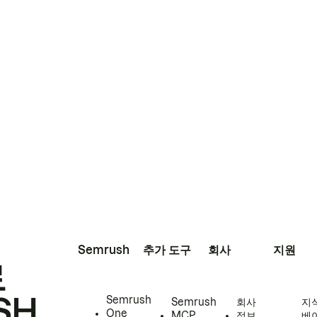
Semrush
추가 도구
회사
지원
로
SH
Semrush
Semrush
회사
지
One
MCP
정보
베