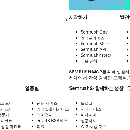
시작하기
발견
Semrush One
엔터프라이즈
Semrush MCP
Semrush API
Semrush 데이터
데모 신청
SEMRUSH MCP를 AI에 연결
세계에서 가장 강력한 트래픽, 
업종별
Semrush와 함께하는 성장
스 오너
전문 서비스
블로그
시 오너
리테일 & 이커머스
지식 베이스
 전문가
에이전시
아카데미
 마케터
SaaS & B2B 테크
성공사례
 성장 마케터
의료
AI 가시성 지수