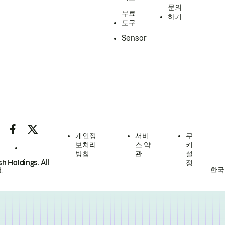
문의
무료
하기
도구
Sensor
개인정
서비
쿠
보처리
스 약
키
방침
관
설
h Holdings.
All
정
한국
.