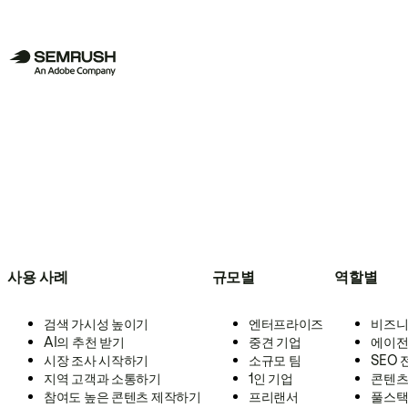
사용 사례
규모별
역할별
검색 가시성 높이기
엔터프라이즈
비즈니
AI의 추천 받기
중견 기업
에이전
시장 조사 시작하기
소규모 팀
SEO
지역 고객과 소통하기
1인 기업
콘텐츠
참여도 높은 콘텐츠 제작하기
프리랜서
풀스택