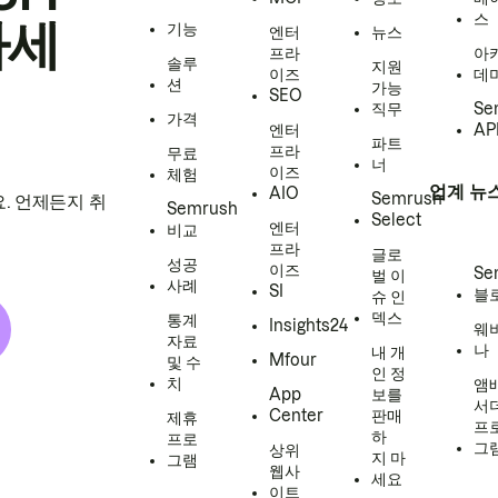
스
하세
기능
엔터
뉴스
프라
아
솔루
지원
이즈
데
션
가능
SEO
직무
Se
가격
엔터
AP
파트
프라
무료
너
이즈
체험
업계 뉴
AIO
Semrush
. 언제든지 취
Semrush
Select
엔터
비교
프라
글로
성공
이즈
Se
벌 이
사례
SI
블
슈 인
덱스
통계
Insights24
웨
자료
나
내 개
Mfour
및 수
인 정
치
앰
App
보를
서
Center
판매
제휴
프
하
프로
그
상위
지 마
그램
웹사
세요
이트