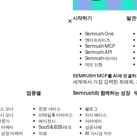
시작하기
발견
Semrush One
엔터프라이즈
Semrush MCP
Semrush API
Semrush 데이터
데모 신청
SEMRUSH MCP를 AI에 연결
세계에서 가장 강력한 트래픽, 
업종별
Semrush와 함께하는 성장
스 오너
전문 서비스
블로그
시 오너
리테일 & 이커머스
지식 베이스
 전문가
에이전시
아카데미
 마케터
SaaS & B2B 테크
성공사례
 성장 마케터
의료
AI 가시성 지수