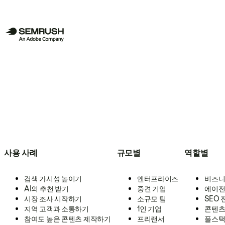
사용 사례
규모별
역할별
검색 가시성 높이기
엔터프라이즈
비즈니
AI의 추천 받기
중견 기업
에이전
시장 조사 시작하기
소규모 팀
SEO
지역 고객과 소통하기
1인 기업
콘텐츠
참여도 높은 콘텐츠 제작하기
프리랜서
풀스택