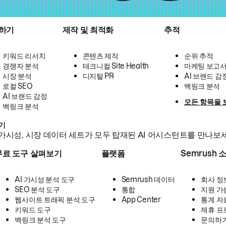
하기
제작 및 최적화
추적
키워드 리서치
콘텐츠 제작
순위 추적
경쟁자 분석
테크니컬 Site Health
마케팅 보고
시장 분석
디지털 PR
AI 브랜드 감
로컬 SEO
백링크 분석
AI 브랜드 감정
모든 항목을 
백링크 분석
하기
가시성, 시장 데이터 세트가 모두 탑재된 AI 어시스턴트를 만나보
무료 도구 살펴보기
플랫폼
Semrush 
AI 가시성 분석 도구
Semrush 데이터
회사 정
SEO 분석 도구
통합
지원 가
웹사이트 트래픽 분석 도구
App Center
통계 자
키워드 도구
제휴 프
백링크 분석 도구
문의하