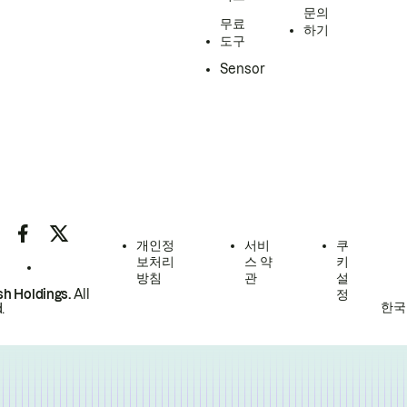
문의
무료
하기
도구
Sensor
개인정
서비
쿠
보처리
스 약
키
방침
관
설
h Holdings.
All
정
한국
.