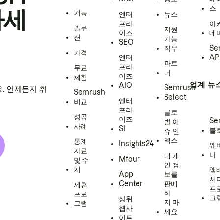
스
하세
기능
엔터
뉴스
프라
아
솔루
지원
이즈
데
션
가능
SEO
직무
Se
가격
엔터
AP
파트
프라
무료
너
이즈
체험
업계 뉴
AIO
Semrush
. 언제든지 취
Semrush
Select
엔터
비교
프라
글로
성공
이즈
Se
벌 이
사례
SI
블
슈 인
덱스
통계
Insights24
웨
자료
나
내 개
Mfour
및 수
인 정
치
앰
App
보를
서
Center
판매
제휴
프
하
프로
그
상위
지 마
그램
웹사
세요
이트