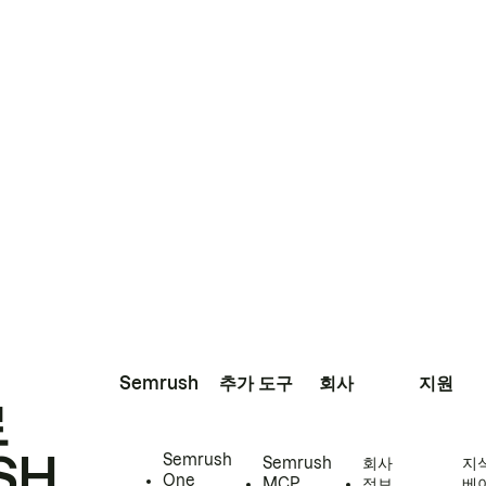
Semrush
추가 도구
회사
지원
로
SH
Semrush
Semrush
회사
지
One
MCP
정보
베