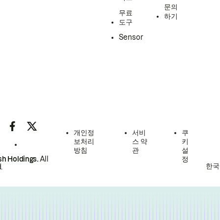
문의
무료
하기
도구
Sensor
개인정
서비
쿠
보처리
스 약
키
방침
관
설
h Holdings.
All
정
한국
.