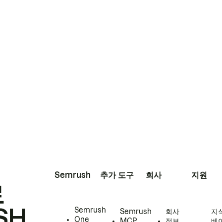
Semrush
추가 도구
회사
지원
로
SH
Semrush
Semrush
회사
지
One
MCP
정보
베