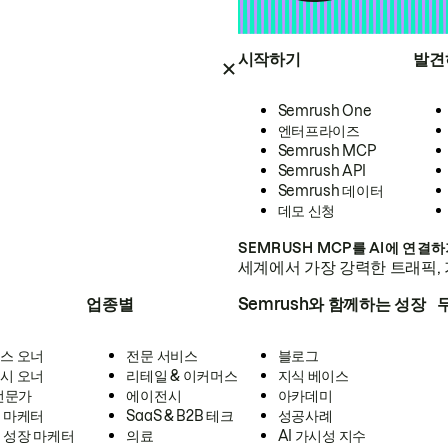
시작하기
발견
Semrush One
엔터프라이즈
Semrush MCP
Semrush API
Semrush 데이터
데모 신청
SEMRUSH MCP를 AI에 연결
세계에서 가장 강력한 트래픽, 
업종별
Semrush와 함께하는 성장
스 오너
전문 서비스
블로그
시 오너
리테일 & 이커머스
지식 베이스
 전문가
에이전시
아카데미
 마케터
SaaS & B2B 테크
성공사례
 성장 마케터
의료
AI 가시성 지수