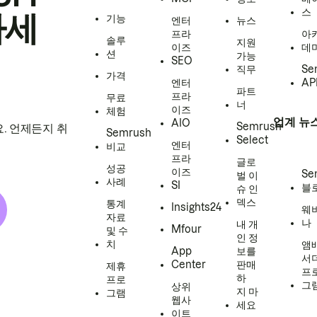
스
하세
기능
엔터
뉴스
프라
아
솔루
지원
이즈
데
션
가능
SEO
직무
Se
가격
엔터
AP
파트
프라
무료
너
이즈
체험
업계 뉴
AIO
Semrush
. 언제든지 취
Semrush
Select
엔터
비교
프라
글로
성공
이즈
Se
벌 이
사례
SI
블
슈 인
덱스
통계
Insights24
웨
자료
나
내 개
Mfour
및 수
인 정
치
앰
App
보를
서
Center
판매
제휴
프
하
프로
그
상위
지 마
그램
웹사
세요
이트