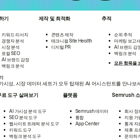
하기
제작 및 최적화
추적
키워드 리서치
콘텐츠 제작
순위 추적
경쟁자 분석
테크니컬 Site Health
마케팅 보고
시장 분석
디지털 PR
AI 브랜드 감
로컬 SEO
백링크 분석
AI 브랜드 감정
모든 항목을 
백링크 분석
하기
가시성, 시장 데이터 세트가 모두 탑재된 AI 어시스턴트를 만나보
무료 도구 살펴보기
플랫폼
Semrush 
AI 가시성 분석 도구
Semrush 데이터
회사 정
SEO 분석 도구
통합
지원 가
웹사이트 트래픽 분석 도구
App Center
통계 자
키워드 도구
제휴 프
백링크 분석 도구
문의하