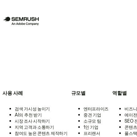
사용 사례
규모별
역할별
검색 가시성 높이기
엔터프라이즈
비즈니
AI의 추천 받기
중견 기업
에이전
시장 조사 시작하기
소규모 팀
SEO
지역 고객과 소통하기
1인 기업
콘텐츠
참여도 높은 콘텐츠 제작하기
프리랜서
풀스택