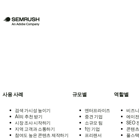
사용 사례
규모별
역할별
검색 가시성 높이기
엔터프라이즈
비즈니
AI의 추천 받기
중견 기업
에이전
시장 조사 시작하기
소규모 팀
SEO
지역 고객과 소통하기
1인 기업
콘텐츠
참여도 높은 콘텐츠 제작하기
프리랜서
풀스택