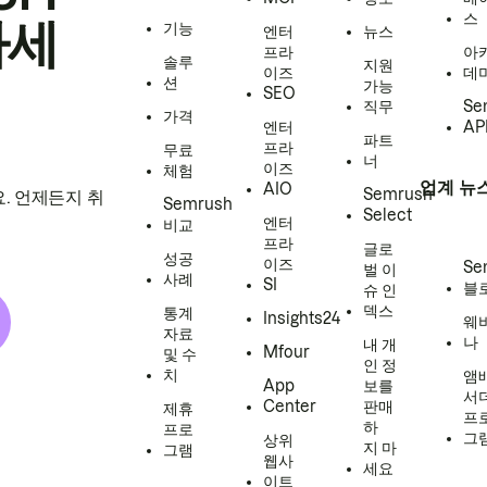
스
하세
기능
엔터
뉴스
프라
아
솔루
지원
이즈
데
션
가능
SEO
직무
Se
가격
엔터
AP
파트
프라
무료
너
이즈
체험
업계 뉴
AIO
Semrush
. 언제든지 취
Semrush
Select
엔터
비교
프라
글로
성공
이즈
Se
벌 이
사례
SI
블
슈 인
덱스
통계
Insights24
웨
자료
나
내 개
Mfour
및 수
인 정
치
앰
App
보를
서
Center
판매
제휴
프
하
프로
그
상위
지 마
그램
웹사
세요
이트