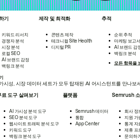
하기
제작 및 최적화
추적
키워드 리서치
콘텐츠 제작
순위 추적
경쟁자 분석
테크니컬 Site Health
마케팅 보고
시장 분석
디지털 PR
AI 브랜드 감
로컬 SEO
백링크 분석
AI 브랜드 감정
모든 항목을 
백링크 분석
하기
가시성, 시장 데이터 세트가 모두 탑재된 AI 어시스턴트를 만나보
무료 도구 살펴보기
플랫폼
Semrush 
AI 가시성 분석 도구
Semrush 데이터
회사 정
SEO 분석 도구
통합
지원 가
웹사이트 트래픽 분석 도구
App Center
통계 자
키워드 도구
제휴 프
백링크 분석 도구
문의하