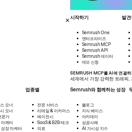
시작하기
발견
Semrush One
엔터프라이즈
Semrush MCP
Semrush API
Semrush 데이터
데모 신청
SEMRUSH MCP를 AI에 연결
세계에서 가장 강력한 트래픽, 
업종별
Semrush와 함께하는 성장
스 오너
전문 서비스
블로그
시 오너
리테일 & 이커머스
지식 베이스
 전문가
에이전시
아카데미
 마케터
SaaS & B2B 테크
성공사례
 성장 마케터
의료
AI 가시성 지수