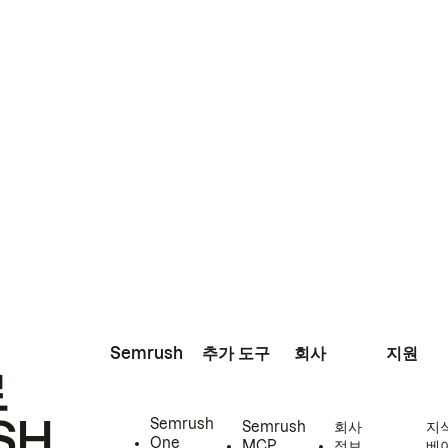
Semrush
추가 도구
회사
지원
로
SH
Semrush
Semrush
회사
지
One
MCP
정보
베