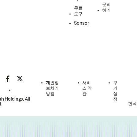
문의
무료
하기
도구
Sensor
개인정
서비
쿠
보처리
스 약
키
방침
관
설
h Holdings.
All
정
한국
.