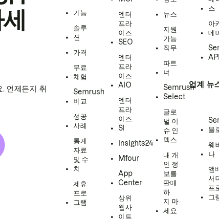
스
하세
기능
엔터
뉴스
프라
아
솔루
지원
이즈
데
션
가능
SEO
직무
Se
가격
엔터
AP
파트
프라
무료
너
이즈
체험
업계 뉴
AIO
Semrush
. 언제든지 취
Semrush
Select
엔터
비교
프라
글로
성공
이즈
Se
벌 이
사례
SI
블
슈 인
덱스
통계
Insights24
웨
자료
나
내 개
Mfour
및 수
인 정
치
앰
App
보를
서
Center
판매
제휴
프
하
프로
그
상위
지 마
그램
웹사
세요
이트