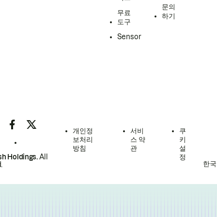
문의
무료
하기
도구
Sensor
개인정
서비
쿠
보처리
스 약
키
방침
관
설
h Holdings.
All
정
한국
.