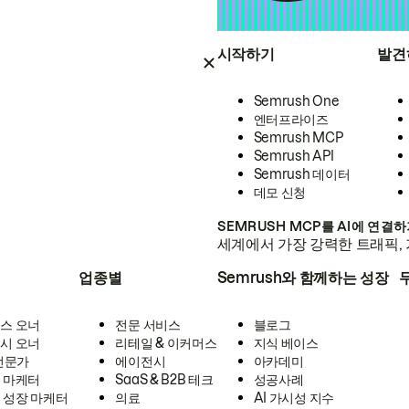
시작하기
발견
Semrush One
엔터프라이즈
Semrush MCP
Semrush API
Semrush 데이터
데모 신청
SEMRUSH MCP를 AI에 연결
세계에서 가장 강력한 트래픽, 
업종별
Semrush와 함께하는 성장
스 오너
전문 서비스
블로그
시 오너
리테일 & 이커머스
지식 베이스
 전문가
에이전시
아카데미
 마케터
SaaS & B2B 테크
성공사례
 성장 마케터
의료
AI 가시성 지수