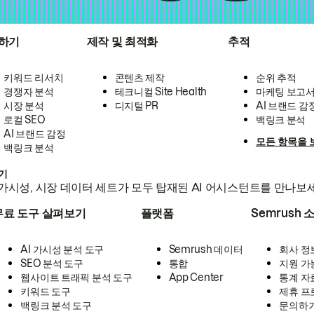
하기
제작 및 최적화
추적
키워드 리서치
콘텐츠 제작
순위 추적
경쟁자 분석
테크니컬 Site Health
마케팅 보고
시장 분석
디지털 PR
AI 브랜드 감
로컬 SEO
백링크 분석
AI 브랜드 감정
모든 항목을 
백링크 분석
하기
가시성, 시장 데이터 세트가 모두 탑재된 AI 어시스턴트를 만나보
무료 도구 살펴보기
플랫폼
Semrush 
AI 가시성 분석 도구
Semrush 데이터
회사 정
SEO 분석 도구
통합
지원 가
웹사이트 트래픽 분석 도구
App Center
통계 자
키워드 도구
제휴 프
백링크 분석 도구
문의하