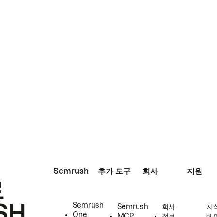
Semrush
추가 도구
회사
지원
로
SH
Semrush
Semrush
회사
지
One
MCP
정보
베