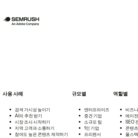
사용 사례
규모별
역할별
검색 가시성 높이기
엔터프라이즈
비즈니
AI의 추천 받기
중견 기업
에이전
시장 조사 시작하기
소규모 팀
SEO
지역 고객과 소통하기
1인 기업
콘텐츠
참여도 높은 콘텐츠 제작하기
프리랜서
풀스택