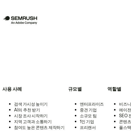
사용 사례
규모별
역할별
검색 가시성 높이기
엔터프라이즈
비즈니
AI의 추천 받기
중견 기업
에이전
시장 조사 시작하기
소규모 팀
SEO
지역 고객과 소통하기
1인 기업
콘텐츠
참여도 높은 콘텐츠 제작하기
프리랜서
풀스택