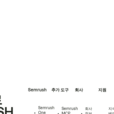
Semrush
추가 도구
회사
지원
로
SH
Semrush
Semrush
회사
지
One
MCP
정보
베