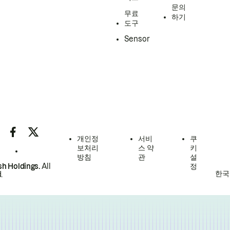
문의
무료
하기
도구
Sensor
개인정
서비
쿠
보처리
스 약
키
방침
관
설
h Holdings.
All
정
한국
.