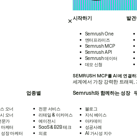
시작하기
발견
Semrush One
엔터프라이즈
Semrush MCP
Semrush API
Semrush 데이터
데모 신청
SEMRUSH MCP를 AI에 연결
세계에서 가장 강력한 트래픽, 
업종별
Semrush와 함께하는 성장
스 오너
전문 서비스
블로그
시 오너
리테일 & 이커머스
지식 베이스
 전문가
에이전시
아카데미
 마케터
SaaS & B2B 테크
성공사례
 성장 마케터
의료
AI 가시성 지수