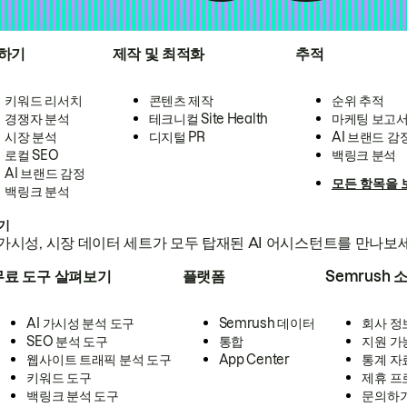
하기
제작 및 최적화
추적
키워드 리서치
콘텐츠 제작
순위 추적
경쟁자 분석
테크니컬 Site Health
마케팅 보고
시장 분석
디지털 PR
AI 브랜드 감
로컬 SEO
백링크 분석
AI 브랜드 감정
모든 항목을 
백링크 분석
하기
가시성, 시장 데이터 세트가 모두 탑재된 AI 어시스턴트를 만나보
무료 도구 살펴보기
플랫폼
Semrush 
AI 가시성 분석 도구
Semrush 데이터
회사 정
SEO 분석 도구
통합
지원 가
웹사이트 트래픽 분석 도구
App Center
통계 자
키워드 도구
제휴 프
백링크 분석 도구
문의하