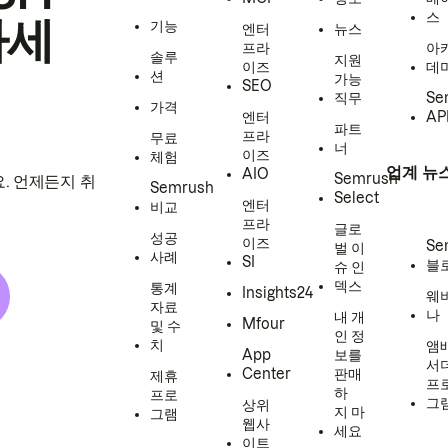
스
하세
기능
엔터
뉴스
프라
아
솔루
지원
이즈
데
션
가능
SEO
직무
Se
가격
엔터
AP
파트
프라
무료
너
이즈
체험
업계 뉴
AIO
Semrush
. 언제든지 취
Semrush
Select
엔터
비교
프라
글로
성공
이즈
Se
벌 이
사례
SI
블
슈 인
덱스
통계
Insights24
웨
자료
나
내 개
Mfour
및 수
인 정
치
앰
App
보를
서
Center
판매
제휴
프
하
프로
그
상위
지 마
그램
웹사
세요
이트