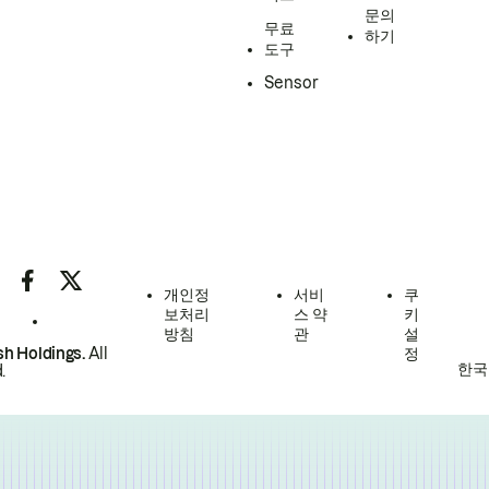
문의
무료
하기
도구
Sensor
개인정
서비
쿠
보처리
스 약
키
방침
관
설
h Holdings.
All
정
한국
.