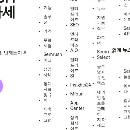
스
하세
기능
엔터
뉴스
프라
아
솔루
지원
이즈
데
션
가능
SEO
직무
Se
가격
엔터
AP
파트
프라
무료
너
이즈
체험
업계 뉴
AIO
Semrush
. 언제든지 취
Semrush
Select
엔터
비교
프라
글로
성공
이즈
Se
벌 이
사례
SI
블
슈 인
덱스
통계
Insights24
웨
자료
나
내 개
Mfour
및 수
인 정
치
앰
App
보를
서
Center
판매
제휴
프
하
프로
그
상위
지 마
그램
웹사
세요
이트