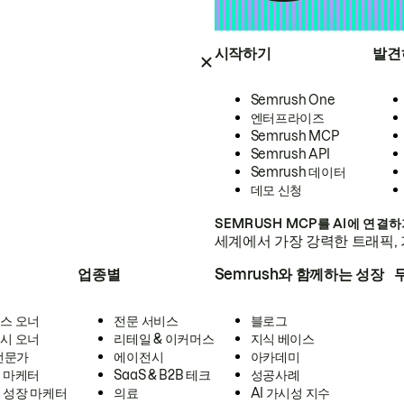
시작하기
발견
Semrush One
엔터프라이즈
Semrush MCP
Semrush API
Semrush 데이터
데모 신청
SEMRUSH MCP를 AI에 연결
세계에서 가장 강력한 트래픽, 
업종별
Semrush와 함께하는 성장
스 오너
전문 서비스
블로그
시 오너
리테일 & 이커머스
지식 베이스
 전문가
에이전시
아카데미
 마케터
SaaS & B2B 테크
성공사례
 성장 마케터
의료
AI 가시성 지수