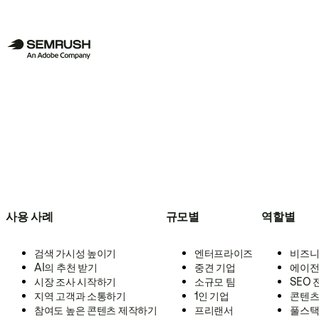
사용 사례
규모별
역할별
검색 가시성 높이기
엔터프라이즈
비즈니
AI의 추천 받기
중견 기업
에이전
시장 조사 시작하기
소규모 팀
SEO
지역 고객과 소통하기
1인 기업
콘텐츠
참여도 높은 콘텐츠 제작하기
프리랜서
풀스택