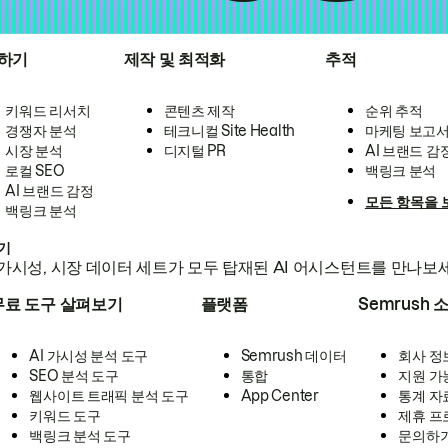
하기
제작 및 최적화
추적
키워드 리서치
콘텐츠 제작
순위 추적
경쟁자 분석
테크니컬 Site Health
마케팅 보고
시장 분석
디지털 PR
AI 브랜드 감
로컬 SEO
백링크 분석
AI 브랜드 감정
모든 항목을 
백링크 분석
하기
가시성, 시장 데이터 세트가 모두 탑재된 AI 어시스턴트를 만나보
무료 도구 살펴보기
플랫폼
Semrush 
AI 가시성 분석 도구
Semrush 데이터
회사 정
SEO 분석 도구
통합
지원 가
웹사이트 트래픽 분석 도구
App Center
통계 자
키워드 도구
제휴 프
백링크 분석 도구
문의하