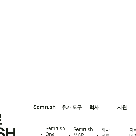
Semrush
추가 도구
회사
지원
로
SH
Semrush
Semrush
회사
지
One
MCP
정보
베