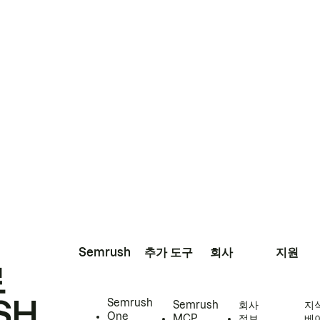
Semrush
추가 도구
회사
지원
로
SH
Semrush
Semrush
회사
지
One
MCP
정보
베