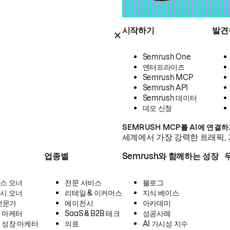
시작하기
발견
Semrush One
엔터프라이즈
Semrush MCP
Semrush API
Semrush 데이터
데모 신청
SEMRUSH MCP를 AI에 연결
세계에서 가장 강력한 트래픽, 
업종별
Semrush와 함께하는 성장
스 오너
전문 서비스
블로그
시 오너
리테일 & 이커머스
지식 베이스
 전문가
에이전시
아카데미
 마케터
SaaS & B2B 테크
성공사례
 성장 마케터
의료
AI 가시성 지수