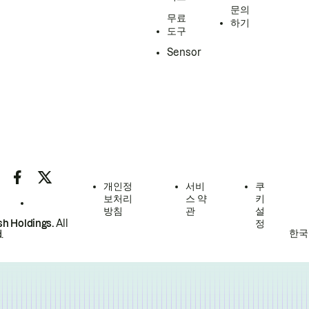
문의
무료
하기
도구
Sensor
개인정
서비
쿠
보처리
스 약
키
방침
관
설
h Holdings.
All
정
한국
.