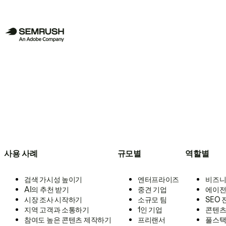
사용 사례
규모별
역할별
검색 가시성 높이기
엔터프라이즈
비즈니
AI의 추천 받기
중견 기업
에이전
시장 조사 시작하기
소규모 팀
SEO
지역 고객과 소통하기
1인 기업
콘텐츠
참여도 높은 콘텐츠 제작하기
프리랜서
풀스택