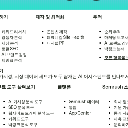
하기
제작 및 최적화
추적
키워드 리서치
콘텐츠 제작
순위 추적
경쟁자 분석
테크니컬 Site Health
마케팅 보고
시장 분석
디지털 PR
AI 브랜드 감
로컬 SEO
백링크 분석
AI 브랜드 감정
모든 항목을 
백링크 분석
하기
가시성, 시장 데이터 세트가 모두 탑재된 AI 어시스턴트를 만나보
무료 도구 살펴보기
플랫폼
Semrush 
AI 가시성 분석 도구
Semrush 데이터
회사 정
SEO 분석 도구
통합
지원 가
웹사이트 트래픽 분석 도구
App Center
통계 자
키워드 도구
제휴 프
백링크 분석 도구
문의하