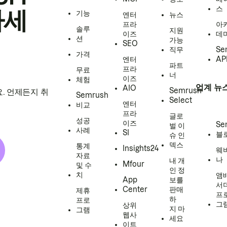
스
하세
기능
엔터
뉴스
프라
아
솔루
지원
이즈
데
션
가능
SEO
직무
Se
가격
엔터
AP
파트
프라
무료
너
이즈
체험
업계 뉴
AIO
Semrush
. 언제든지 취
Semrush
Select
엔터
비교
프라
글로
성공
이즈
Se
벌 이
사례
SI
블
슈 인
덱스
통계
Insights24
웨
자료
나
내 개
Mfour
및 수
인 정
치
앰
App
보를
서
Center
판매
제휴
프
하
프로
그
상위
지 마
그램
웹사
세요
이트